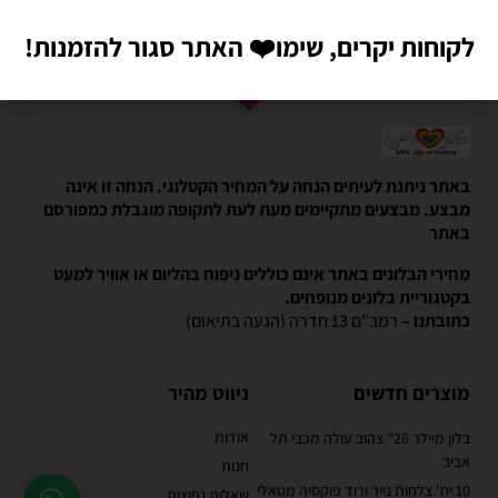
אנחנו גם ברשתות חברתיות:
לקוחות יקרים, שימו
❤️
האתר סגור להזמנות!
באתר ניתנת לעיתים הנחה על המחיר הקטלוגי. הנחה זו אינה
מבצע. מבצעים מתקיימים מעת לעת לתקופה מוגבלת כמפורסם
באתר
מחירי הבלונים באתר אינם כוללים ניפוח בהליום או אוויר למעט
בקטגוריית בלונים מנופחים.
כתובתנו –
רמב"ם 13 חדרה (הגעה בתיאום)
מוצרים חדשים
ניווט מהיר
אודות
בלון מיילר 26" צהוב עולה מכבי תל
אביב
חנות
10 יח' צלחות נייר ורוד פוקסיה מטאלי
שאלות נפוצות