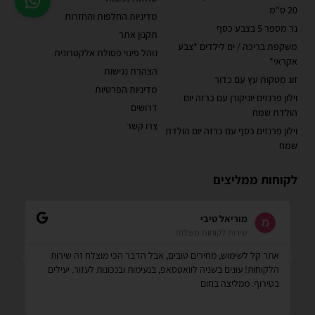
20 ס"מ
מדיניות החלפות והחזרות
נר מספר 5 בצבע כסף
תקנון אתר
משקפת בריכה / ים לילדים *צבע
נוהל פינוי פסולת אלקטרונית
אקראי*
הצהרת נגישות
זוג מטקות עץ עם כדור
מדיניות הפרטיות
וילון פרנזים יוניקורן עם כרזה יום
דרושים
הולדת שמח
צרו קשר
וילון פרנזים כסף עם כרזה יום הולדת
שמח
לקוחות ממליצים
Shilav Sayag
איכות מדהימה!
דבר הכי מוצלח זה שירות
הזמנתי בלונים כדי לעצב קשת ליום הולדת של הבן
ת ובנכונות לעזור. יעילים
הגיע מהר מהמצופה!! הכל באיכות מדהימה, בצבעים
שחשבתי שיהיו!! התמונות מדברות בעד עצמן!! ממלי