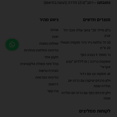
כתובתנו –
רמב"ם 13 חדרה (הגעה בתיאום)
מוצרים חדשים
ניווט מהיר
אודות
בלון מיילר 26" צהוב עולה מכבי תל
אביב
חנות
10 יח' צלחות נייר ורוד פוקסיה מטאלי
שאלות נפוצות
20 ס"מ
מדיניות החלפות והחזרות
נר מספר 5 בצבע כסף
תקנון אתר
משקפת בריכה / ים לילדים *צבע
נוהל פינוי פסולת אלקטרונית
אקראי*
הצהרת נגישות
זוג מטקות עץ עם כדור
מדיניות הפרטיות
וילון פרנזים יוניקורן עם כרזה יום
דרושים
הולדת שמח
צרו קשר
וילון פרנזים כסף עם כרזה יום הולדת
שמח
לקוחות ממליצים