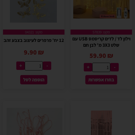
מקט: 57839
מקט: 04321
וילון לד / לדים קריסמס USB עם
12 יח' פרפרים לעיצוב בצבע זהב
שלט 3X3 מ' לבן חם
9.90
₪
59.90
₪
+
-
+
-
בחרו אפשרות
הוספה לסל