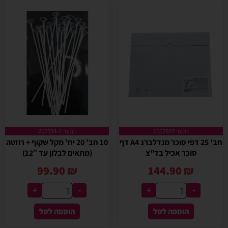
מקט: 1652977
מקט: 257334-1
חב' 25 דפי סוכר מנדלברג A4 דף
10 חב' 20 יח’ מקל שקוף + רוזטה
סוכר אכיל בד"צ
(מתאים לבלון עד 12″)
99.90
₪
144.90
₪
+
-
+
-
הוספה לסל
הוספה לסל