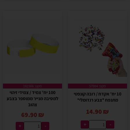
מקט: 57884
מקט: 181566
100 יח' צמיד / צמידי זיהוי
10 יח' אקדח / רובה קונפטי
למסיבה מנייר ממוספר בצבע
מתנפח *צבע רנדומלי*
צהוב
14.90
₪
69.90
₪
+
-
+
-