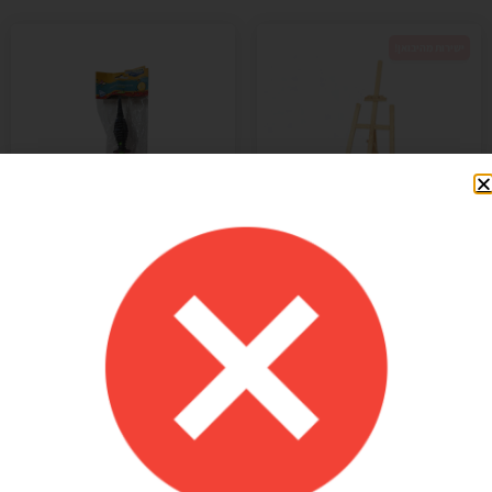
ישירות מהיבואן!
מקט: 54838
מקט: 95023
כן ציור מסילה עץ אורן טבעי
משאבה ידנית איכותית לבלונים
57X150 ס"מ
24.90
₪
99.90
₪
+
-
+
-
בחרו אפשרות
הוספה לסל