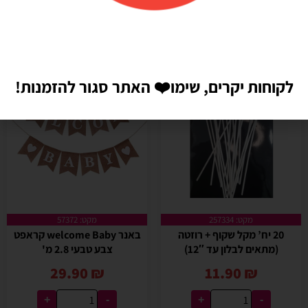
לקוחות יקרים, שימו
❤️
האתר סגור להזמנות!
מקט: 257334
מקט: 57372
20 יח’ מקל שקוף + רוזטה
באנר welcome Baby קראפט
(מתאים לבלון עד 12″)
צבע טבעי 2.8 מ'
29.90
₪
11.90
₪
+
-
+
-