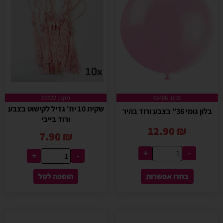
מקט: 42406
מקט: 60622
שקית 10 יח' גדיל לקישוט בצבע
בלון גומי 36" בצבע ורוד בהיר
ורוד בייבי
12.90
₪
7.90
₪
+
-
+
-
בחרו אפשרות
הוספה לסל