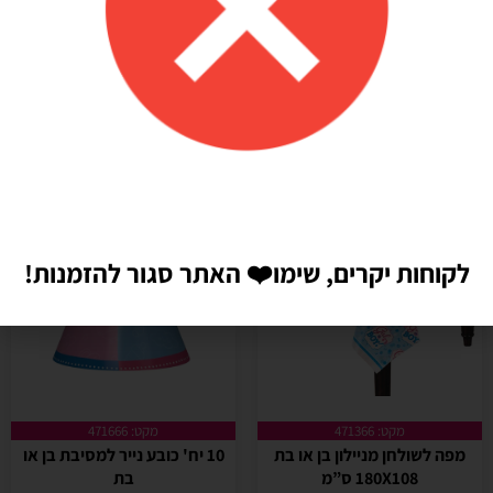
+
-
+
-
הוספה לסל
הוספה לסל
לקוחות יקרים, שימו
❤️
האתר סגור להזמנות!
מקט: 471366
מקט: 471666
מפה לשולחן מניילון בן או בת
10 יח' כובע נייר למסיבת בן או
180X108 ס”מ
בת