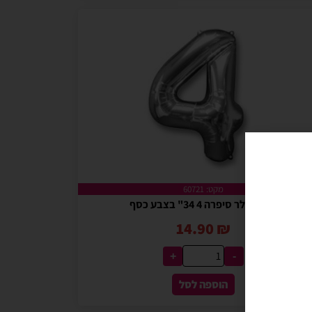
מקט: 60721
בלון מיילר סיפרה 4 34" בצבע כסף
14.90
₪
+
-
הוספה לסל