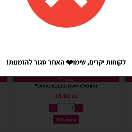
לקוחות יקרים, שימו
❤️
האתר סגור להזמנות!
מקט: 60707
בלון מיילר סיפרה 2 בצבע כסף 34"
14.90
₪
+
-
הוספה לסל