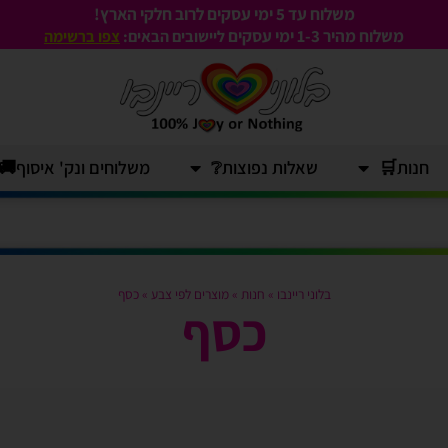
משלוח עד 5 ימי עסקים לרוב חלקי הארץ!
משלוח מהיר 1-3
ימי עסקים
ליישובים הבאים:
צפו ברשימה
חנות🛒
שאלות נפוצות❔
משלוחים ונק' איסוף🚚
בלוני ריינבו
»
חנות
»
מוצרים לפי צבע
»
כסף
כסף