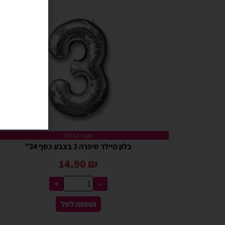
מקט: 60714
בלון מיילר סיפרה 3 בצבע כסף 34"
14.90
₪
+
-
הוספה לסל