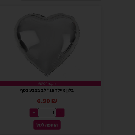
מקט: 60929
בלון מיילר 18" לב בצבע כסף
6.90
₪
+
-
הוספה לסל