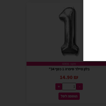
מקט: 60691
בלון מיילר סיפרה 1 כסף 34"
14.90
₪
+
-
הוספה לסל