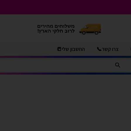
צרו קשר📞
החשבון שלי📒