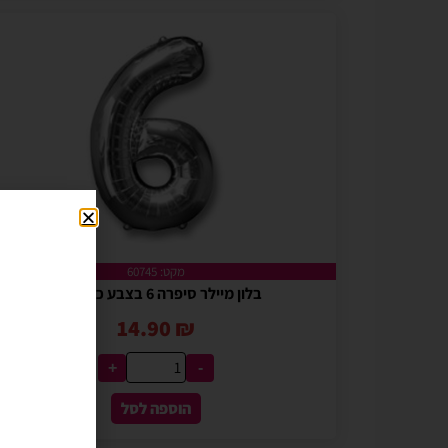
מקט: 60745
בלון מיילר סיפרה 6 בצבע כסף 34"
14.90
₪
+
-
הוספה לסל