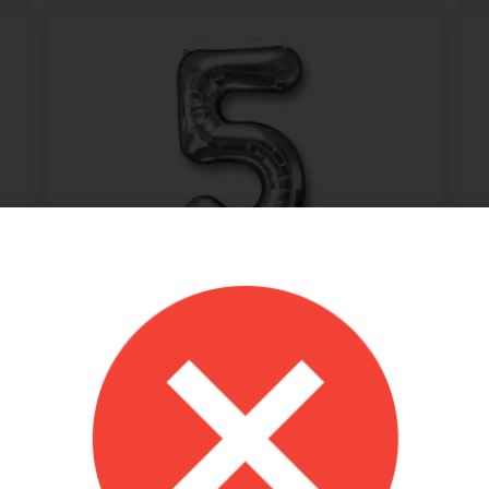
מקט: 60738
בלון מיילר סיפרה 5 בצבע כסף 34"
14.90
₪
+
-
הוספה לסל