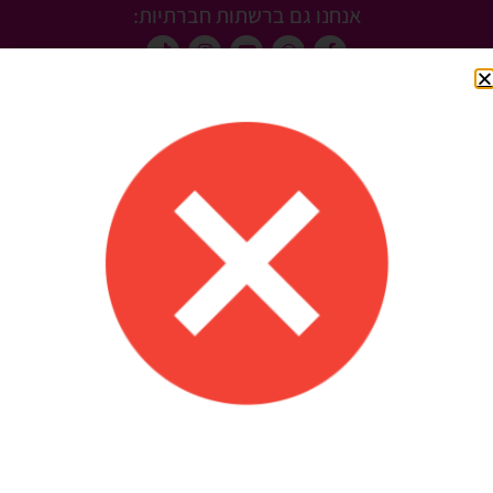
אנחנו גם ברשתות חברתיות:
באתר ניתנת לעיתים הנחה על המחיר הקטלוגי. הנחה זו אינה
מבצע. מבצעים מתקיימים מעת לעת לתקופה מוגבלת כמפורסם
באתר
מחירי הבלונים באתר אינם כוללים ניפוח בהליום או אוויר למעט
בקטגוריית בלונים מנופחים.
כתובתנו –
רמב"ם 13 חדרה (הגעה בתיאום)
מוצרים חדשים
ניווט מהיר
אודות
בלון מיילר 26" צהוב עולה מכבי תל
אביב
חנות
10 יח' צלחות נייר ורוד פוקסיה מטאלי
שאלות נפוצות
20 ס"מ