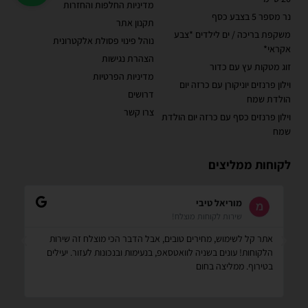
מדיניות החלפות והחזרות
נר מספר 5 בצבע כסף
תקנון אתר
משקפת בריכה / ים לילדים *צבע
נוהל פינוי פסולת אלקטרונית
אקראי*
הצהרת נגישות
זוג מטקות עץ עם כדור
מדיניות הפרטיות
וילון פרנזים יוניקורן עם כרזה יום
דרושים
הולדת שמח
צרו קשר
וילון פרנזים כסף עם כרזה יום הולדת
שמח
לקוחות ממליצים
מוריאל טיבי
שירות לקוחות מוצלח!
אתר קל לשימוש, מחירים טובים, אבל הדבר הכי מוצלח זה שירות
הז
הלקוחות! עונים בשניה לוואטסאפ, בנעימות ובנכונות לעזור. יעילים
הג
בטירוף. ממליצה בחום
שח