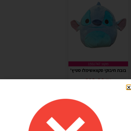
מקט: 1551747
בובת חיבוקי סקוואשימלו סטיץ'
119.90
₪
+
-
הוספה לסל