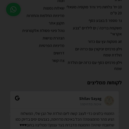
חנות
10 יח' צלחות נייר ורוד פוקסיה מטאלי
שאלות נפוצות
20 ס"מ
מדיניות החלפות והחזרות
נר מספר 5 בצבע כסף
תקנון אתר
משקפת בריכה / ים לילדים *צבע
נוהל פינוי פסולת אלקטרונית
אקראי*
הצהרת נגישות
זוג מטקות עץ עם כדור
מדיניות הפרטיות
וילון פרנזים יוניקורן עם כרזה יום
דרושים
הולדת שמח
צרו קשר
וילון פרנזים כסף עם כרזה יום הולדת
שמח
לקוחות ממליצים
Shilav Sayag
איכות מדהימה!
הזמנתי בלונים כדי לעצב קשת ליום הולדת של הבן שלי, המשלוח
קנ
הגיע מהר מהמצופה!! הכל באיכות מדהימה, בצבעים יפים בדיוק כמו
מס
שחשבתי שיהיו!! התמונות מדברות בעד עצמן!! ממליצה בחום♥️♥️♥️
שמ