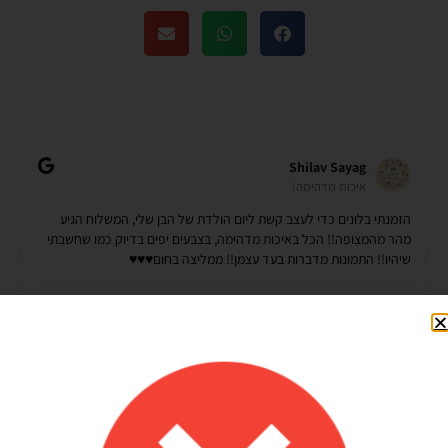
Shilav Sayag
איכות מדהימה!
הזמנתי בלונים כדי לעצב קשת ליום הולדת של הבן שלי, המשלוח הגיע
מהר מהמצופה!! הכל באיכות מדהימה, בצבעים יפים בדיוק כמו שחשבתי
שיהיו!! התמונות מדברות בעד עצמן!! ממליצה בחום♥️♥️♥️