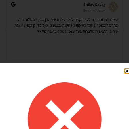
Shilav Sayag
איכות מדהימה!
הזמנתי בלונים כדי לעצב קשת ליום הולדת של הבן שלי, המשלוח הגיע
מהר מהמצופה!! הכל באיכות מדהימה, בצבעים יפים בדיוק כמו שחשבתי
שיהיו!! התמונות מדברות בעד עצמן!! ממליצה בחום♥️♥️♥️