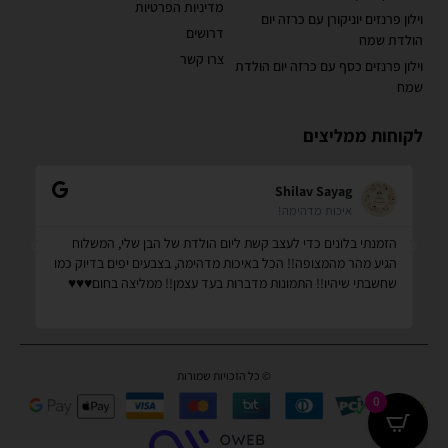
מדיניות הפרטיות
וילון פרנזים יוניקורן עם כרזה יום
דרושים
הולדת שמח
צרו קשר
וילון פרנזים כסף עם כרזה יום הולדת
שמח
לקוחות ממליצים
Shilav Sayag
איכות מדהימה!
הזמנתי בלונים כדי לעצב קשת ליום הולדת של הבן שלי, המשלוח
קנ
הגיע מהר מהמצופה!! הכל באיכות מדהימה, בצבעים יפים בדיוק כמו
מס
שחשבתי שיהיו!! התמונות מדברות בעד עצמן!! ממליצה בחום♥️♥️♥️
שמ
© כל הזכויות שמורות
0