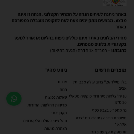
באתר ניתנת לעיתים הנחה על המחיר הקטלוגי. הנחה זו אינה
מבצע. מבצעים מתקיימים מעת לעת לתקופה מוגבלת כמפורסם
באתר
מחירי הבלונים באתר אינם כוללים ניפוח בהליום או אוויר למעט
בקטגוריית בלונים מנופחים.
כתובתנו –
רמב"ם 13 חדרה (הגעה בתיאום)
מוצרים חדשים
ניווט מהיר
אודות
בלון מיילר 26" צהוב עולה מכבי תל
אביב
חנות
10 יח' צלחות נייר ורוד פוקסיה מטאלי
שאלות נפוצות
20 ס"מ
מדיניות החלפות והחזרות
נר מספר 5 בצבע כסף
תקנון אתר
משקפת בריכה / ים לילדים *צבע
נוהל פינוי פסולת אלקטרונית
אקראי*
הצהרת נגישות
זוג מטקות עץ עם כדור