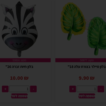
מקט: 50877
מקט: 53816
בלון מיילר בצורת עלה 18"
בלון חיות זברה 26"
10.00
₪
9.90
₪
+
-
+
-
הוספה לסל
הוספה לסל