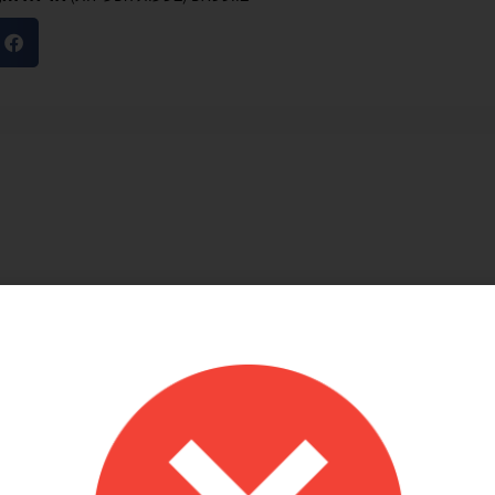
מוריאל טיבי
היות חלק קסום בבוקר
שירות לקוחות מוצלח!
שלנו
אתר קל לשימוש, מחירים טובים, אבל הדבר הכי
ק קסום בבוקר
מוצלח זה שירות הלקוחות! עונים בשניה לוואטסאפ,
צרים יפים, מבצעים
בנעימות ובנכונות לעזור. יעילים בטירוף. ממליצה בחום
אמין. אפשרות נוחה
שלהם יפה זמין מפורט
אפשר לנפח את הבלונים
 לזה הרבה יתרונות.