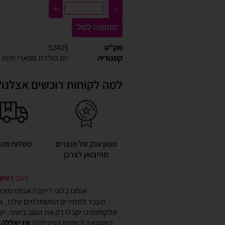
+
-
הוספה לסל
מק"ט
52425
קטגוריה
יום הולדת ספארי חיות
למה לקוחות רוכשים אצלנו?
מגוון ענק של מוצרים
משלוח מהי
מהיבואן לצרכן
פעם
ראשונ
אנחנו בלוני ריינבו! אנחנו מו
מעבר למחירים המשתלמים שלנו , אנ
שלקוחותינו יקבלו רק את הטוב ביותר. י
בווטסאפ (בשעות הפעילות)
אז יאללה,