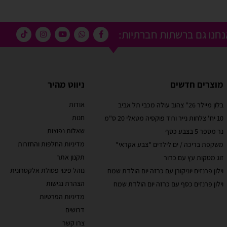
חנו גם ברשתות חברתיות:
מוצרים חדשים
ניווט מהיר
אודות
בלון מיילר 26" צהוב עולה מכבי תל אביב
מוריאל טיבי
חנות
10 יח' צלחות נייר ורוד פוקסיה מטאלי 20 ס"מ
 קסום בבוקר
שירות לקוחות מוצלח!
שאלות נפוצות
נר מספר 5 בצבע כסף
אתר קל לשימוש, מחירים טובים, אבל הדבר הכי מוצלח
מדיניות החלפות והחזרות
משקפת בריכה / ים לילדים *צבע אקראי*
בבוקר יומההולדת
זה שירות הלקוחות! עונים בשניה לוואטסאפ, בנעימות
תקנון אתר
זוג מטקות עץ עם כדור
טובים ושירות נוח
ובנכונות לעזור. יעילים בטירוף. ממליצה בחום
עי תשלום באתר.
נוהל פינוי פסולת אלקטרונית
וילון פרנזים יוניקורן עם כרזה יום הולדת שמח
הצהרת נגישות
וילון פרנזים כסף עם כרזה יום הולדת שמח
מדיניות הפרטיות
דרושים
צרו קשר