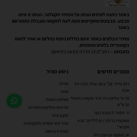
באתר ניתנת לעיתים הנחה על המחיר הקטלוגי. הנחה זו אינה
מבצע. מבצעים מתקיימים מעת לעת לתקופה מוגבלת כמפורסם
באתר
מחירי הבלונים באתר אינם כוללים ניפוח בהליום או אוויר למעט
בקטגוריית בלונים מנופחים.
כתובתנו –
רמב"ם 13 חדרה (הגעה בתיאום)
מוצרים חדשים
ניווט מהיר
אודות
בלון מיילר 26" צהוב עולה מכבי תל
אביב
חנות
10 יח' צלחות נייר ורוד פוקסיה מטאלי
שאלות נפוצות
20 ס"מ
מדיניות החלפות והחזרות
נר מספר 5 בצבע כסף
תקנון אתר
משקפת בריכה / ים לילדים *צבע
נוהל פינוי פסולת אלקטרונית
אקראי*
הצהרת נגישות
זוג מטקות עץ עם כדור