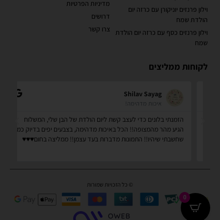
מדיניות הפרטיות
וילון פרנזים יוניקורן עם כרזה יום
דרושים
הולדת שמח
צרו קשר
וילון פרנזים כסף עם כרזה יום הולדת
שמח
לקוחות ממליצים
Shilav Sayag
איכות מדהימה!
הזמנתי בלונים כדי לעצב קשת ליום הולדת של הבן שלי, המשלוח
קנ
הגיע מהר מהמצופה!! הכל באיכות מדהימה, בצבעים יפים בדיוק כמו
מס
שחשבתי שיהיו!! התמונות מדברות בעד עצמן!! ממליצה בחום♥️♥️♥️
שמ
© כל הזכויות שמורות
0