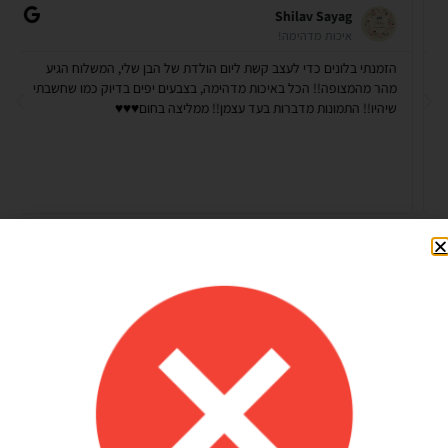
Shilav Sayag
איכות מדהימה!
הזמנתי בלונים כדי לעצב קשת ליום הולדת של הבן שלי, המשלוח הגיע
מהר מהמצופה!! הכל באיכות מדהימה, בצבעים יפים בדיוק כמו שחשבתי
שיהיו!! התמונות מדברות בעד עצמן!! ממליצה בחום♥️♥️♥️