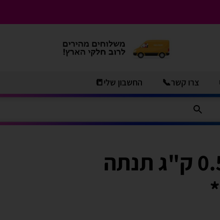
צרו קשר📞
החשבון שלי📒
סוכריות גומי 0.5 ק"ג תנתה