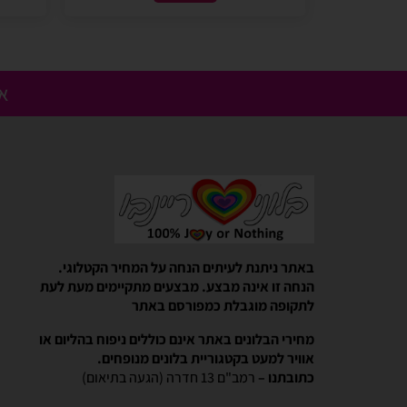
אנ
Gali Shpitzer
בלוני ריינבאו הפכו להיות חלק
באתר ניתנת לעיתים הנחה על המחיר הקטלוגי.
יומההולדת המשפחתי שלנו
הנחה זו אינה מבצע. מבצעים מתקיימים מעת לעת
בלוני ריינבאו הפכו להיות חלק קסום 
לתקופה מוגבלת כמפורסם באתר
המשפחתי שלנו. מוצרים יפים, מבצעים 
מהיר יעיל ואמין. אפשרות נוחה לאמצ
מחירי הבלונים באתר אינם כוללים ניפוח בהליום או
אוויר למעט בקטגוריית בלונים מנופחים.
כתובתנו –
רמב"ם 13 חדרה (הגעה בתיאום)