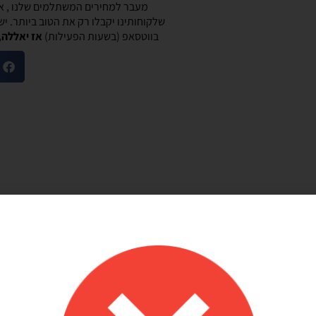
מעבר למחירים המשתלמים שלנו , אנ
שלקוחותינו יקבלו רק את הטוב ביותר. י
בווטסאפ (בשעות הפעילות)
אז יאללה,
מוריאל טיבי
היות חלק קסום בבוקר
שירות לקוחות מוצלח!
שלנו
אתר קל לשימוש, מחירים טובים, אבל הדבר הכי
ק קסום בבוקר
מוצלח זה שירות הלקוחות! עונים בשניה לוואטסאפ,
צרים יפים, מבצעים
בנעימות ובנכונות לעזור. יעילים בטירוף. ממליצה בחום
אמין. אפשרות נוחה
שלהם יפה זמין מפורט
אפשר לנפח את הבלונים
 לזה הרבה יתרונות.