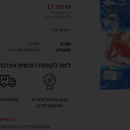
17.90
₪
0.5 קילו סה"כ
₪1.79 ל100 גרם
המלאי אזל
מק"ט
53784
קטגוריה
ממתקים וסוכריות
למה לקוחות רוכשים אצלנו?
מגוון ענק של מוצרים
משלוח מהי
מהיבואן לצרכן
פעם
ראשונ
אנחנו בלוני ריינבו! אנחנו מו