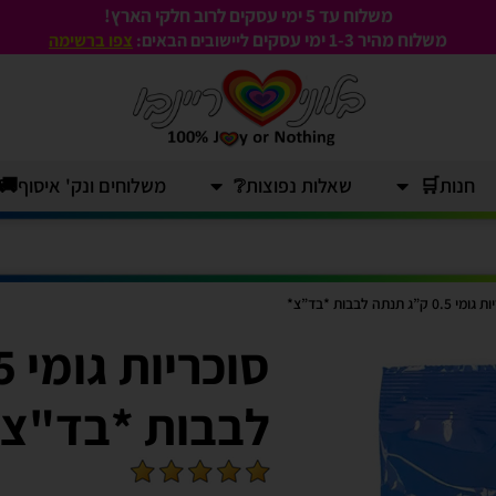
משלוח עד 5 ימי עסקים לרוב חלקי הארץ!
משלוח מהיר 1-3
ימי עסקים
ליישובים הבאים:
צפו ברשימה
חנות🛒
שאלות נפוצות❔
משלוחים ונק' איסוף🚚
0. ק”ג תנתה לבבות *בד”צ*
לבבות *בד"צ*