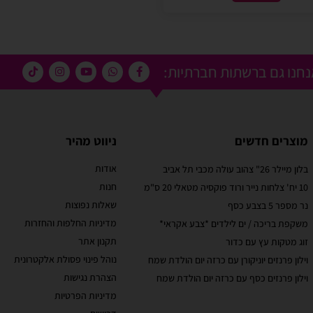
חנו גם ברשתות חברתיות:
מוצרים חדשים
ניווט מהיר
אודות
בלון מיילר 26" צהוב עולה מכבי תל אביב
מוריאל טיבי
חנות
10 יח' צלחות נייר ורוד פוקסיה מטאלי 20 ס"מ
 קסום בבוקר
שירות לקוחות מוצלח!
שאלות נפוצות
נר מספר 5 בצבע כסף
אתר קל לשימוש, מחירים טובים, אבל הדבר הכי מוצלח
מדיניות החלפות והחזרות
משקפת בריכה / ים לילדים *צבע אקראי*
בבוקר יומההולדת
זה שירות הלקוחות! עונים בשניה לוואטסאפ, בנעימות
תקנון אתר
זוג מטקות עץ עם כדור
טובים ושירות נוח
ובנכונות לעזור. יעילים בטירוף. ממליצה בחום
עי תשלום באתר.
נוהל פינוי פסולת אלקטרונית
וילון פרנזים יוניקורן עם כרזה יום הולדת שמח
הצהרת נגישות
וילון פרנזים כסף עם כרזה יום הולדת שמח
מדיניות הפרטיות