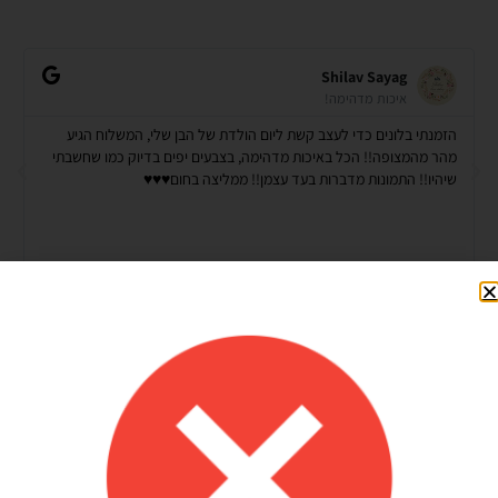
Shilav Sayag
איכות מדהימה!
הזמנתי בלונים כדי לעצב קשת ליום הולדת של הבן שלי, המשלוח הגיע
מהר מהמצופה!! הכל באיכות מדהימה, בצבעים יפים בדיוק כמו שחשבתי
שיהיו!! התמונות מדברות בעד עצמן!! ממליצה בחום♥️♥️♥️