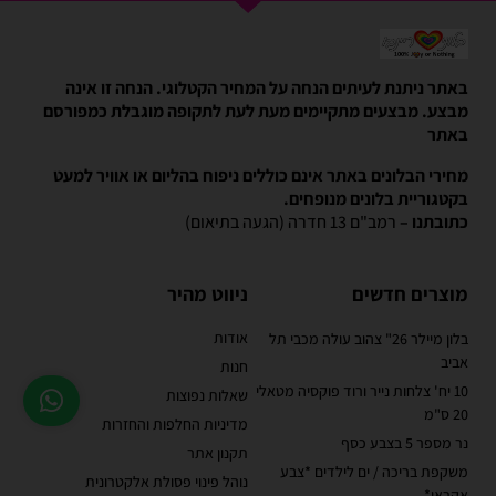
באתר ניתנת לעיתים הנחה על המחיר הקטלוגי. הנחה זו אינה
מבצע. מבצעים מתקיימים מעת לעת לתקופה מוגבלת כמפורסם
באתר
מחירי הבלונים באתר אינם כוללים ניפוח בהליום או אוויר למעט
בקטגוריית בלונים מנופחים.
כתובתנו –
רמב"ם 13 חדרה (הגעה בתיאום)
מוצרים חדשים
ניווט מהיר
אודות
בלון מיילר 26" צהוב עולה מכבי תל
אביב
חנות
10 יח' צלחות נייר ורוד פוקסיה מטאלי
שאלות נפוצות
20 ס"מ
מדיניות החלפות והחזרות
נר מספר 5 בצבע כסף
תקנון אתר
משקפת בריכה / ים לילדים *צבע
נוהל פינוי פסולת אלקטרונית
אקראי*