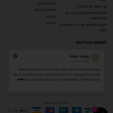
הצהרת נגישות
זוג מטקות עץ עם כדור
מדיניות הפרטיות
וילון פרנזים יוניקורן עם כרזה יום
דרושים
הולדת שמח
צרו קשר
וילון פרנזים כסף עם כרזה יום הולדת
שמח
לקוחות ממליצים
Shilav Sayag
איכות מדהימה!
הזמנתי בלונים כדי לעצב קשת ליום הולדת של הבן שלי, המשלוח
קנ
הגיע מהר מהמצופה!! הכל באיכות מדהימה, בצבעים יפים בדיוק כמו
מס
שחשבתי שיהיו!! התמונות מדברות בעד עצמן!! ממליצה בחום♥️♥️♥️
שמ
© כל הזכויות שמורות
0