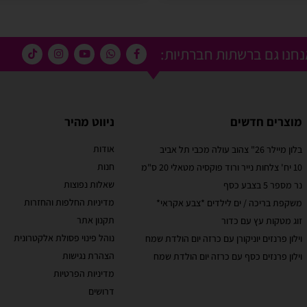
חנו גם ברשתות חברתיות:
מוצרים חדשים
ניווט מהיר
אודות
בלון מיילר 26" צהוב עולה מכבי תל אביב
מוריאל טיבי
חנות
10 יח' צלחות נייר ורוד פוקסיה מטאלי 20 ס"מ
 קסום בבוקר
שירות לקוחות מוצלח!
שאלות נפוצות
נר מספר 5 בצבע כסף
אתר קל לשימוש, מחירים טובים, אבל הדבר הכי מוצלח
מדיניות החלפות והחזרות
משקפת בריכה / ים לילדים *צבע אקראי*
בבוקר יומההולדת
זה שירות הלקוחות! עונים בשניה לוואטסאפ, בנעימות
תקנון אתר
זוג מטקות עץ עם כדור
טובים ושירות נוח
ובנכונות לעזור. יעילים בטירוף. ממליצה בחום
עי תשלום באתר.
נוהל פינוי פסולת אלקטרונית
וילון פרנזים יוניקורן עם כרזה יום הולדת שמח
הצהרת נגישות
וילון פרנזים כסף עם כרזה יום הולדת שמח
מדיניות הפרטיות
דרושים