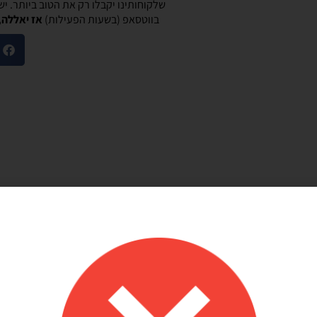
שלקוחותינו יקבלו רק את הטוב ביותר. י
בווטסאפ (בשעות הפעילות)
אז יאללה,
מוריאל טיבי
היות חלק קסום בבוקר
שירות לקוחות מוצלח!
שלנו
אתר קל לשימוש, מחירים טובים, אבל הדבר הכי
ק קסום בבוקר
מוצלח זה שירות הלקוחות! עונים בשניה לוואטסאפ,
צרים יפים, מבצעים
בנעימות ובנכונות לעזור. יעילים בטירוף. ממליצה בחום
אמין. אפשרות נוחה
שלהם יפה זמין מפורט
אפשר לנפח את הבלונים
 לזה הרבה יתרונות.