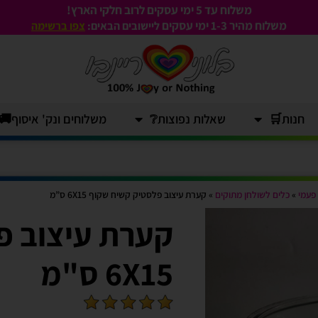
משלוח עד 5 ימי עסקים לרוב חלקי הארץ!
משלוח מהיר 1-3
ימי עסקים
ליישובים הבאים:
צפו ברשימה
חנות🛒
שאלות נפוצות❔
משלוחים ונק' איסוף🚚
 פעמי
»
כלים לשולחן מתוקים
»
קערת עיצוב פלסטיק קשיח שקוף 6X15 ס”מ
קערת עיצוב פ
6X15 ס"מ