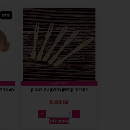
חדש!
מקט: 09654
100 יח’ קילשון מזלגון עץ במבוק
מעמד לעוג
9.90
₪
+
-
הוספה לסל