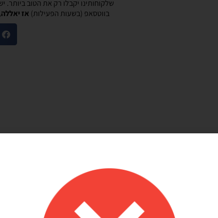
שלקוחותינו יקבלו רק את הטוב ביותר. י
בווטסאפ (בשעות הפעילות)
אז יאללה,
מוריאל טיבי
היות חלק קסום בבוקר
שירות לקוחות מוצלח!
שלנו
אתר קל לשימוש, מחירים טובים, אבל הדבר הכי
ק קסום בבוקר
מוצלח זה שירות הלקוחות! עונים בשניה לוואטסאפ,
צרים יפים, מבצעים
בנעימות ובנכונות לעזור. יעילים בטירוף. ממליצה בחום
אמין. אפשרות נוחה
שלהם יפה זמין מפורט
אפשר לנפח את הבלונים
 לזה הרבה יתרונות.