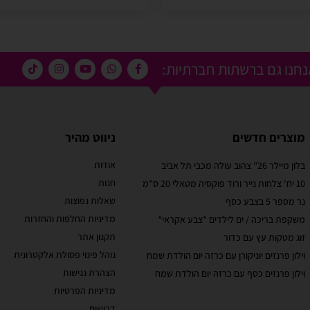
חנו גם ברשתות חברתיות:
מוצרים חדשים
ניווט מהיר
אודות
בלון מיילר 26" צהוב עולה מכבי תל אביב
מוריאל טיבי
חנות
10 יח' צלחות נייר ורוד פוקסיה מטאלי 20 ס"מ
 קסום בבוקר
שירות לקוחות מוצלח!
שאלות נפוצות
נר מספר 5 בצבע כסף
אתר קל לשימוש, מחירים טובים, אבל הדבר הכי מוצלח
מדיניות החלפות והחזרות
משקפת בריכה / ים לילדים *צבע אקראי*
בבוקר יומההולדת
זה שירות הלקוחות! עונים בשניה לוואטסאפ, בנעימות
תקנון אתר
זוג מטקות עץ עם כדור
טובים ושירות נוח
ובנכונות לעזור. יעילים בטירוף. ממליצה בחום
עי תשלום באתר.
נוהל פינוי פסולת אלקטרונית
וילון פרנזים יוניקורן עם כרזה יום הולדת שמח
הצהרת נגישות
וילון פרנזים כסף עם כרזה יום הולדת שמח
מדיניות הפרטיות
דרושים