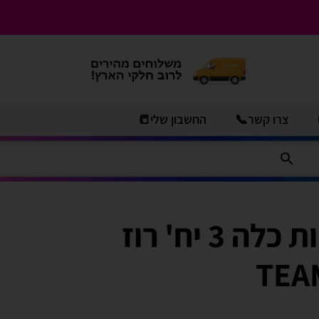
צרו קשר📞
החשבון שלי📒
קשת לראש צוות כלה 3 יח' רוז