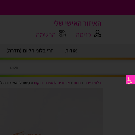
האיזור האישי שלי
כניסה
הרשמה
אודות
זרי בלוני הליום (חדרה)
בלוני ריינבו
»
חנות
»
אביזרים למסיבת רווקות
»
קשת לראש צוות כלה 3 יח’ רוז גולד M BRIDE