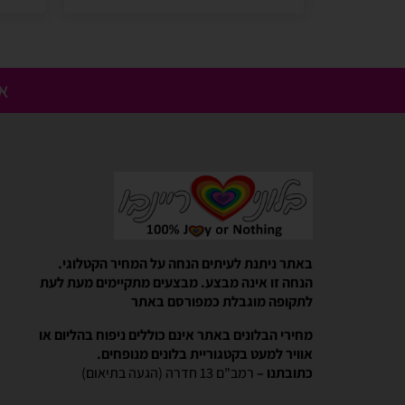
אנ
Gali Shpitzer
בלוני ריינבאו הפכו להיות חלק
באתר ניתנת לעיתים הנחה על המחיר הקטלוגי.
יומההולדת המשפחתי שלנו
הנחה זו אינה מבצע. מבצעים מתקיימים מעת לעת
בלוני ריינבאו הפכו להיות חלק קסום 
לתקופה מוגבלת כמפורסם באתר
המשפחתי שלנו. מוצרים יפים, מבצעים 
מהיר יעיל ואמין. אפשרות נוחה לאמצ
מחירי הבלונים באתר אינם כוללים ניפוח בהליום או
אוויר למעט בקטגוריית בלונים מנופחים.
כתובתנו –
רמב"ם 13 חדרה (הגעה בתיאום)