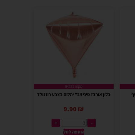
מקט: 54371
בלון אורבז סיני 24" יהלום בצבע רוזגולד
9.90
₪
+
-
הוספה לסל