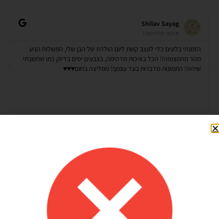
Shilav Sayag
איכות מדהימה!
הזמנתי בלונים כדי לעצב קשת ליום הולדת של הבן שלי, המשלוח הגיע
מהר מהמצופה!! הכל באיכות מדהימה, בצבעים יפים בדיוק כמו שחשבתי
שיהיו!! התמונות מדברות בעד עצמן!! ממליצה בחום♥️♥️♥️