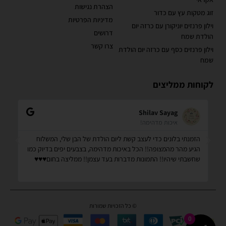
הצהרת נגישות
זוג מטקות עץ עם כדור
מדיניות הפרטיות
וילון פרנזים יוניקורן עם כרזה יום
דרושים
הולדת שמח
צרו קשר
וילון פרנזים כסף עם כרזה יום הולדת
שמח
לקוחות ממליצים
Shilav Sayag
איכות מדהימה!
הזמנתי בלונים כדי לעצב קשת ליום הולדת של הבן שלי, המשלוח
קנ
הגיע מהר מהמצופה!! הכל באיכות מדהימה, בצבעים יפים בדיוק כמו
מס
שחשבתי שיהיו!! התמונות מדברות בעד עצמן!! ממליצה בחום♥️♥️♥️
שמ
© כל הזכויות שמורות
0