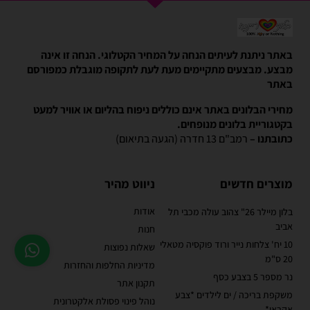
באתר ניתנת לעיתים הנחה על המחיר הקטלוגי. הנחה זו אינה
מבצע. מבצעים מתקיימים מעת לעת לתקופה מוגבלת כמפורסם
באתר
מחירי הבלונים באתר אינם כוללים ניפוח בהליום או אוויר למעט
בקטגוריית בלונים מנופחים.
כתובתנו –
רמב"ם 13 חדרה (הגעה בתיאום)
מוצרים חדשים
ניווט מהיר
אודות
בלון מיילר 26" צהוב עולה מכבי תל
אביב
חנות
10 יח' צלחות נייר ורוד פוקסיה מטאלי
שאלות נפוצות
20 ס"מ
מדיניות החלפות והחזרות
נר מספר 5 בצבע כסף
תקנון אתר
משקפת בריכה / ים לילדים *צבע
נוהל פינוי פסולת אלקטרונית
אקראי*