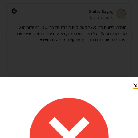
Shilav Sayag
איכות מדהימה!
הזמנתי בלונים כדי לעצב קשת ליום הולדת של הבן שלי, המשלוח הגיע
מהר מהמצופה!! הכל באיכות מדהימה, בצבעים יפים בדיוק כמו שחשבתי
שיהיו!! התמונות מדברות בעד עצמן!! ממליצה בחום♥️♥️♥️