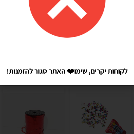
לקוחות יקרים, שימו
❤️
האתר סגור להזמנות!
מוצרים קשורים