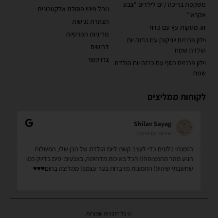
משקפת בריכה / ים לילדים *צבע
נוהל פינוי פסולת אלקטרונית
אקראי*
הצהרת נגישות
זוג מטקות עץ עם כדור
מדיניות הפרטיות
וילון פרנזים יוניקורן עם כרזה יום
דרושים
הולדת שמח
צרו קשר
וילון פרנזים כסף עם כרזה יום הולדת
שמח
לקוחות ממליצים
Shilav Sayag
איכות מדהימה!
הזמנתי בלונים כדי לעצב קשת ליום הולדת של הבן שלי, המשלוח
קנ
הגיע מהר מהמצופה!! הכל באיכות מדהימה, בצבעים יפים בדיוק כמו
מס
שחשבתי שיהיו!! התמונות מדברות בעד עצמן!! ממליצה בחום♥️♥️♥️
שמ
© כל הזכויות שמורות