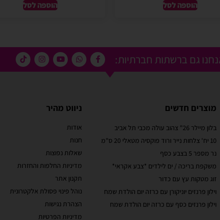
הוספה לסל
הוספה לסל
חנו גם ברשתות חברתיות:
מוצרים חדשים
ניווט מהיר
אודות
בלון מיילר 26" צהוב עולה מכבי תל אביב
מוריאל טיבי
חנות
10 יח' צלחות נייר ורוד פוקסיה מטאלי 20 ס"מ
 קסום בבוקר
שירות לקוחות מוצלח!
שאלות נפוצות
נר מספר 5 בצבע כסף
אתר קל לשימוש, מחירים טובים, אבל הדבר הכי מוצלח
מדיניות החלפות והחזרות
משקפת בריכה / ים לילדים *צבע אקראי*
בבוקר יומההולדת
זה שירות הלקוחות! עונים בשניה לוואטסאפ, בנעימות
תקנון אתר
זוג מטקות עץ עם כדור
טובים ושירות נוח
ובנכונות לעזור. יעילים בטירוף. ממליצה בחום
עי תשלום באתר.
נוהל פינוי פסולת אלקטרונית
וילון פרנזים יוניקורן עם כרזה יום הולדת שמח
הצהרת נגישות
וילון פרנזים כסף עם כרזה יום הולדת שמח
מדיניות הפרטיות