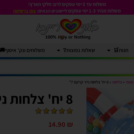
משלוח עד 5 ימי עסקים לרוב חלקי הארץ!
משלוח מהיר 1-3
ימי עסקים
ליישובים הבאים:
צפו ברשימה
חנות🛒
שאלות נפוצות❔
משלוחים ונק' איסוף🚚
 פעמי
»
צלחות
»
8 יח' צלחות נייר קרקס 7"
8 יח' צלחות נייר קרקס 7"
14.90
₪