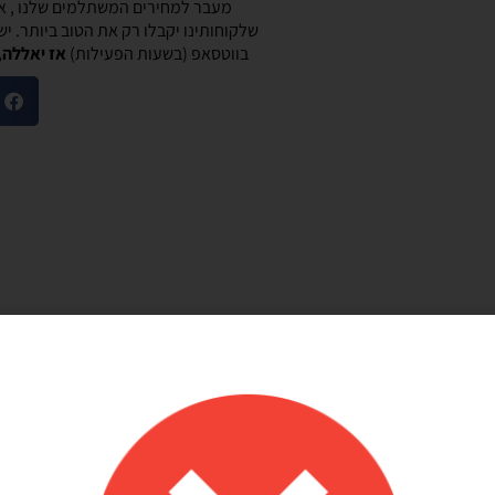
מעבר למחירים המשתלמים שלנו , אנ
שלקוחותינו יקבלו רק את הטוב ביותר. י
בווטסאפ (בשעות הפעילות)
אז יאללה,
מוריאל טיבי
היות חלק קסום בבוקר
שירות לקוחות מוצלח!
שלנו
אתר קל לשימוש, מחירים טובים, אבל הדבר הכי
ק קסום בבוקר
מוצלח זה שירות הלקוחות! עונים בשניה לוואטסאפ,
צרים יפים, מבצעים
בנעימות ובנכונות לעזור. יעילים בטירוף. ממליצה בחום
אמין. אפשרות נוחה
שלהם יפה זמין מפורט
אפשר לנפח את הבלונים
 לזה הרבה יתרונות.