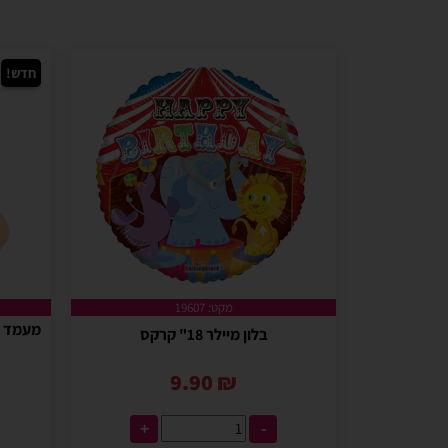
חדש!
מקט: 19607
בלון מיילר 18" קרקס
9.90
₪
+
-