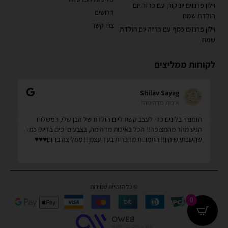
וילון פרנזים יוניקורן עם כרזה יום
דרושים
הולדת שמח
צרו קשר
וילון פרנזים כסף עם כרזה יום הולדת
שמח
לקוחות ממליצים
Shilav Sayag
איכות מדהימה!
הזמנתי בלונים כדי לעצב קשת ליום הולדת של הבן שלי, המשלוח
קנ
הגיע מהר מהמצופה!! הכל באיכות מדהימה, בצבעים יפים בדיוק כמו
מס
שחשבתי שיהיו!! התמונות מדברות בעד עצמן!! ממליצה בחום♥️♥️♥️
שמ
© כל הזכויות שמורות
0