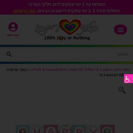
משלוח עד 5 ימי עסקים לרוב חלקי הארץ!
משלוח מהיר 1-3
ימי עסקים
ליישובים הבאים:
צפו ברשימה
אזור אישי
בלוני ריינבו
»
חנות
»
ימי הולדת לפי נושא
»
דגלונים ובאנרים לתלייה
»
באנר שרשרת
נייר HB דונאטס 3 מ’