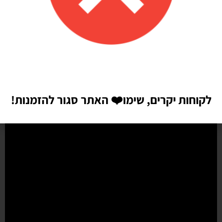
הזמנתי בלונים כדי לעצב קשת ליום הולדת של הבן שלי, המשלוח הגיע
מהר מהמצופה!! הכל באיכות מדהימה, בצבעים יפים בדיוק כמו שחשבתי
שיהיו!! התמונות מדברות בעד עצמן!! ממליצה בחום♥️♥️♥️
לקוחות יקרים, שימו
❤️
האתר סגור להזמנות!