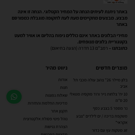
באתר ניתנת לעיתים הנחה על המחיר הקטלוגי. הנחה זו אינה
מבצע. מבצעים מתקיימים מעת לעת לתקופה מוגבלת כמפורסם
באתר
מחירי הבלונים באתר אינם כוללים ניפוח בהליום או אוויר למעט
בקטגוריית בלונים מנופחים.
כתובתנו –
רמב"ם 13 חדרה (הגעה בתיאום)
מוצרים חדשים
ניווט מהיר
אודות
בלון מיילר 26" צהוב עולה מכבי תל
אביב
חנות
10 יח' צלחות נייר ורוד פוקסיה מטאלי
שאלות נפוצות
20 ס"מ
מדיניות החלפות והחזרות
נר מספר 5 בצבע כסף
תקנון אתר
משקפת בריכה / ים לילדים *צבע
נוהל פינוי פסולת אלקטרונית
אקראי*
הצהרת נגישות
זוג מטקות עץ עם כדור
מדיניות הפרטיות