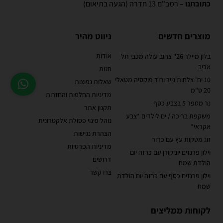
כתובתנו –
רמב"ם 13 חדרה (הגעה בתיאום)
מוצרים חדשים
ניווט מהיר
אודות
בלון מיילר 26" צהוב עולה מכבי תל
אביב
חנות
10 יח' צלחות נייר ורוד פוקסיה מטאלי
שאלות נפוצות
20 ס"מ
מדיניות החלפות והחזרות
נר מספר 5 בצבע כסף
תקנון אתר
משקפת בריכה / ים לילדים *צבע
נוהל פינוי פסולת אלקטרונית
אקראי*
הצהרת נגישות
זוג מטקות עץ עם כדור
מדיניות הפרטיות
וילון פרנזים יוניקורן עם כרזה יום
דרושים
הולדת שמח
צרו קשר
וילון פרנזים כסף עם כרזה יום הולדת
שמח
לקוחות ממליצים