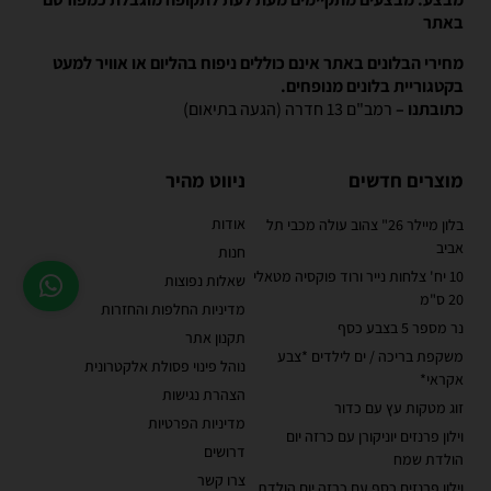
באתר
מחירי הבלונים באתר אינם כוללים ניפוח בהליום או אוויר למעט
בקטגוריית בלונים מנופחים.
כתובתנו –
רמב"ם 13 חדרה (הגעה בתיאום)
מוצרים חדשים
ניווט מהיר
אודות
בלון מיילר 26" צהוב עולה מכבי תל
אביב
חנות
10 יח' צלחות נייר ורוד פוקסיה מטאלי
שאלות נפוצות
20 ס"מ
מדיניות החלפות והחזרות
נר מספר 5 בצבע כסף
תקנון אתר
משקפת בריכה / ים לילדים *צבע
נוהל פינוי פסולת אלקטרונית
אקראי*
הצהרת נגישות
זוג מטקות עץ עם כדור
מדיניות הפרטיות
וילון פרנזים יוניקורן עם כרזה יום
דרושים
הולדת שמח
צרו קשר
וילון פרנזים כסף עם כרזה יום הולדת