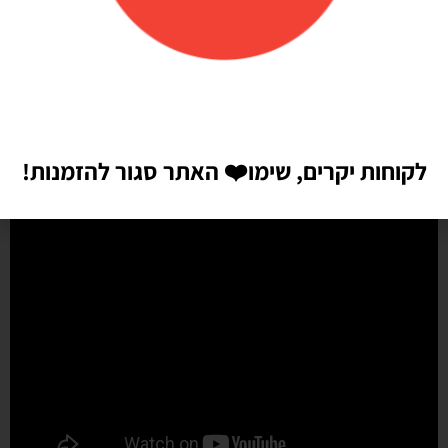
מהר מהמצופה!! הכל באיכות מדהימה, בצבעים יפים בדיוק כמו שחשבתי
שיהיו!! התמונות מדברות בעד עצמן!! ממליצה בחום♥️♥️♥️
לקוחות יקרים, שימו
❤️
האתר סגור להזמנות!