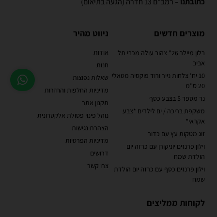
כתובתנו –
רמב"ם 13 חדרה (הגעה בתיאום)
מוצרים חדשים
ניווט מהיר
אודות
בלון מיילר 26" צהוב עולה מכבי תל
אביב
חנות
10 יח' צלחות נייר ורוד פוקסיה מטאלי
שאלות נפוצות
20 ס"מ
מדיניות החלפות והחזרות
נר מספר 5 בצבע כסף
תקנון אתר
משקפת בריכה / ים לילדים *צבע
נוהל פינוי פסולת אלקטרונית
אקראי*
הצהרת נגישות
זוג מטקות עץ עם כדור
מדיניות הפרטיות
וילון פרנזים יוניקורן עם כרזה יום
דרושים
הולדת שמח
צרו קשר
וילון פרנזים כסף עם כרזה יום הולדת
שמח
לקוחות ממליצים