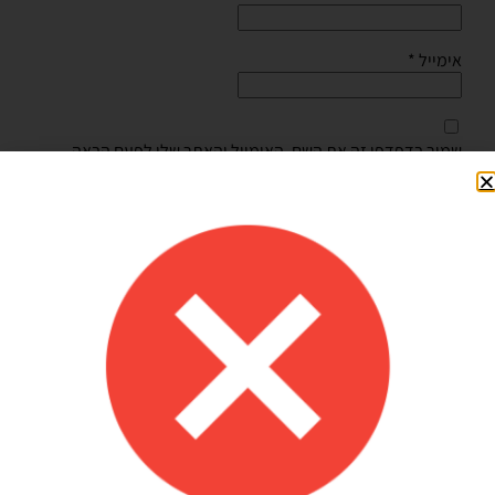
אימייל
*
שמור בדפדפן זה את השם, האימייל והאתר שלי לפעם הבאה
שאגיב.
Shilav Sayag
איכות מדהימה!
הזמנתי בלונים כדי לעצב קשת ליום הולדת של הבן שלי, המשלוח הגיע
מהר מהמצופה!! הכל באיכות מדהימה, בצבעים יפים בדיוק כמו שחשבתי
שיהיו!! התמונות מדברות בעד עצמן!! ממליצה בחום♥️♥️♥️