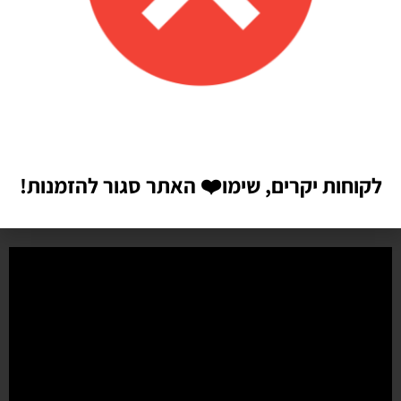
michal zindorf
אתר מאוד נוח!
קניתי מספר דברים דרך האינטרנט. אתר מאוד נח לשימוש . לאחר מספר
ימים הגיע המשלוח עד הבית. המוצרים באיכות טובה מאוד כפי שמצויין
באתר. הדבר הכי נחמד שלאחר המשלוח שלחו לי הודעה לברר האם הכל
הגיע ואני מרוצה. מאוד הופתעתי לקבל הודעה כזאת. הרגשתי שיש לי עם
מי לדבר במידה שאצטרך. ממליצה בחום
לקוחות יקרים, שימו
❤️
האתר סגור להזמנות!