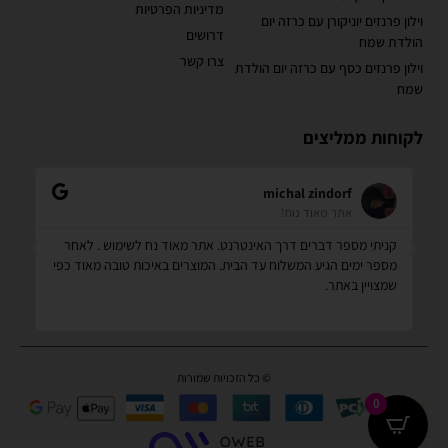
מדיניות הפרטיות
וילון פרנזים יוניקורן עם כרזה יום
דרושים
הולדת שמח
צרו קשר
וילון פרנזים כסף עם כרזה יום הולדת
שמח
לקוחות ממליצים
michal zindorf
אתר מאוד נוח!
ממ
קניתי מספר דברים דרך האינטרנט. אתר מאוד נח לשימוש . לאחר
לא
ו
מספר ימים הגיע המשלוח עד הבית. המוצרים באיכות טובה מאוד כפי
ומ
שמצויין באתר.
© כל הזכויות שמורות
0