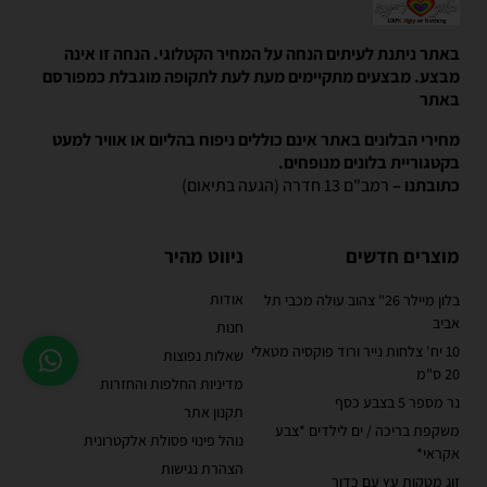
באתר ניתנת לעיתים הנחה על המחיר הקטלוגי. הנחה זו אינה
מבצע. מבצעים מתקיימים מעת לעת לתקופה מוגבלת כמפורסם
באתר
מחירי הבלונים באתר אינם כוללים ניפוח בהליום או אוויר למעט
בקטגוריית בלונים מנופחים.
כתובתנו –
רמב"ם 13 חדרה (הגעה בתיאום)
מוצרים חדשים
ניווט מהיר
אודות
בלון מיילר 26" צהוב עולה מכבי תל
אביב
חנות
10 יח' צלחות נייר ורוד פוקסיה מטאלי
שאלות נפוצות
20 ס"מ
מדיניות החלפות והחזרות
נר מספר 5 בצבע כסף
תקנון אתר
משקפת בריכה / ים לילדים *צבע
נוהל פינוי פסולת אלקטרונית
אקראי*
הצהרת נגישות
זוג מטקות עץ עם כדור