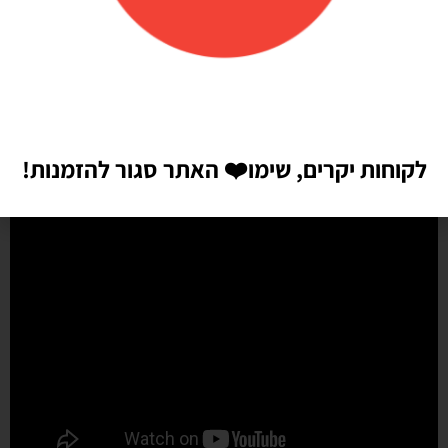
מהר מהמצופה!! הכל באיכות מדהימה, בצבעים יפים בדיוק כמו שחשבתי
שיהיו!! התמונות מדברות בעד עצמן!! ממליצה בחום♥️♥️♥️
לקוחות יקרים, שימו
❤️
האתר סגור להזמנות!