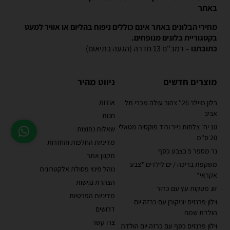
באתר
מחירי הבלונים באתר אינם כוללים ניפוח בהליום או אוויר למעט
בקטגוריית בלונים מנופחים.
כתובתנו –
רמב"ם 13 חדרה (הגעה בתיאום)
מוצרים חדשים
ניווט מהיר
אודות
בלון מיילר 26" צהוב עולה מכבי תל
אביב
חנות
10 יח' צלחות נייר ורוד פוקסיה מטאלי
שאלות נפוצות
20 ס"מ
מדיניות החלפות והחזרות
נר מספר 5 בצבע כסף
תקנון אתר
משקפת בריכה / ים לילדים *צבע
נוהל פינוי פסולת אלקטרונית
אקראי*
הצהרת נגישות
זוג מטקות עץ עם כדור
מדיניות הפרטיות
וילון פרנזים יוניקורן עם כרזה יום
דרושים
הולדת שמח
צרו קשר
וילון פרנזים כסף עם כרזה יום הולדת