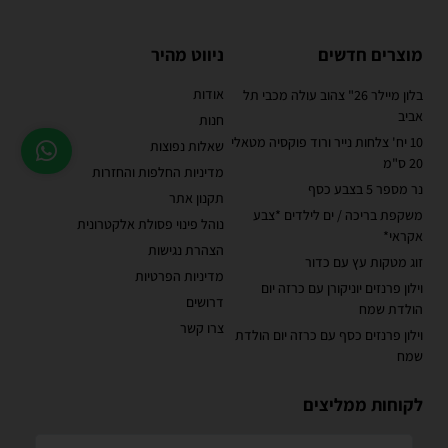
מוצרים חדשים
ניווט מהיר
אודות
בלון מיילר 26" צהוב עולה מכבי תל
אביב
חנות
10 יח' צלחות נייר ורוד פוקסיה מטאלי
שאלות נפוצות
20 ס"מ
מדיניות החלפות והחזרות
נר מספר 5 בצבע כסף
תקנון אתר
משקפת בריכה / ים לילדים *צבע
נוהל פינוי פסולת אלקטרונית
אקראי*
הצהרת נגישות
זוג מטקות עץ עם כדור
מדיניות הפרטיות
וילון פרנזים יוניקורן עם כרזה יום
דרושים
הולדת שמח
צרו קשר
וילון פרנזים כסף עם כרזה יום הולדת
שמח
לקוחות ממליצים