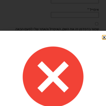
אימייל
*
שמור בדפדפן זה את השם, האימייל והאתר שלי לפעם הבאה
שאגיב.
Shilav Sayag
איכות מדהימה!
הזמנתי בלונים כדי לעצב קשת ליום הולדת של הבן שלי, המשלוח הגיע
מהר מהמצופה!! הכל באיכות מדהימה, בצבעים יפים בדיוק כמו שחשבתי
שיהיו!! התמונות מדברות בעד עצמן!! ממליצה בחום♥️♥️♥️