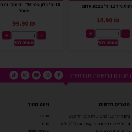
10 יח' בלון גומי 36" "פיתה
ות נייר 12 יח' בצבע אדום
פסטל
14.90
₪
99.90
₪
+
-
+
-
הוספה לסל
הוספה לסל
חנו גם ברשתות חברתיות:
מוצרים חדשים
ניווט מהיר
אודות
בלון מיילר 26" צהוב עולה מכבי תל אביב
מוריאל טיבי
חנות
10 יח' צלחות נייר ורוד פוקסיה מטאלי 20 ס"מ
 קסום בבוקר
שירות לקוחות מוצלח!
שאלות נפוצות
נר מספר 5 בצבע כסף