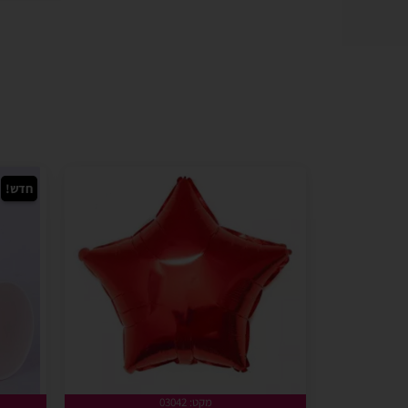
חדש!
מקט: 03042