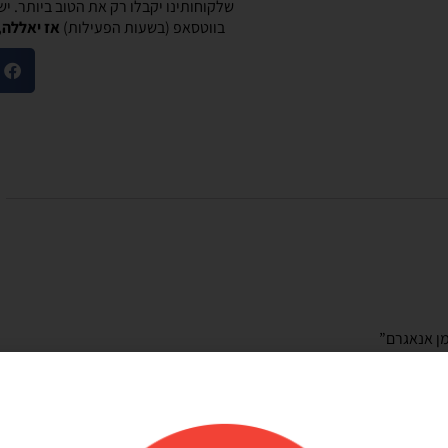
שלקוחותינו יקבלו רק את הטוב ביותר. י
בווטסאפ (בשעות הפעילות)
אז יאללה,
מוריאל טיבי
היות חלק קסום בבוקר
שירות לקוחות מוצלח!
שלנו
אתר קל לשימוש, מחירים טובים, אבל הדבר הכי
ק קסום בבוקר
מוצלח זה שירות הלקוחות! עונים בשניה לוואטסאפ,
צרים יפים, מבצעים
בנעימות ובנכונות לעזור. יעילים בטירוף. ממליצה בחום
אמין. אפשרות נוחה
שלהם יפה זמין מפורט
אפשר לנפח את הבלונים
 לזה הרבה יתרונות.