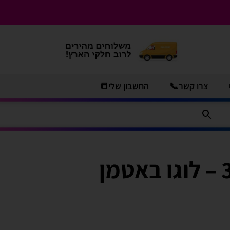
צרו קשר📞
החשבון שלי📒
בלון מיילר "30 – לוגו באטמן