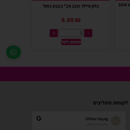
" בצבע צהוב
בלון מיילר כוכב 24" בצבע כחול
9.90
₪
+
-
הוספה לסל
לקוחות ממליצים
zindorf
Shilav Sayag
איכות מדהימה!
אתר מאוד