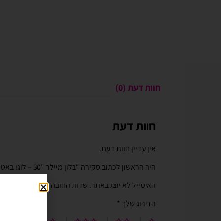
חוות דעת (0)
חוות דעת
Gali Shpitzer
בלוני ריינבאו הפכו ל
יומההולדת המשפחתי 
אין עדיין חוות דעת.
בלוני ריינבאו הפכו להיות חל
היה הראשון לכתוב סקירה “בלון מיילר "30 – לוגו באטמן אנאגרם”
יומההולדת המשפחתי שלנו. מו
טובים ושירות נוח מהיר יעיל ו
האימייל לא יוצג באתר.
שדות החובה מסומנים
*
לאמצעי תשלום באתר. האתר 
הדירוג שלך
*
וקל לשימוש. חסכוני בזמן ומ
בהליום בבוקר יומההולדת שיש