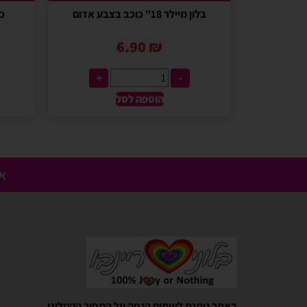
בלון מיילר 18" כוכב בצבע אדום
כוס
6.90
₪
+
-
הוספה לסל
אנ
Gali Shpitzer
בלוני ריינבאו הפכו להיות חלק
באתר ניתנת לעיתים הנחה על המחיר הקטלוגי.
יומההולדת המשפחתי שלנו