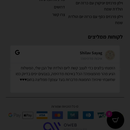
וילון פרנזים יוניקורן עם כרזה יום
דרושים
הולדת שמח
צרו קשר
וילון פרנזים כסף עם כרזה יום הולדת
שמח
לקוחות ממליצים
Shilav Sayag
איכות מדהימה!
הזמנתי בלונים כדי לעצב קשת ליום הולדת של הבן שלי, המשלוח
קנ
הגיע מהר מהמצופה!! הכל באיכות מדהימה, בצבעים יפים בדיוק כמו
מס
שחשבתי שיהיו!! התמונות מדברות בעד עצמן!! ממליצה בחום♥️♥️♥️
שמ
© כל הזכויות שמורות
0