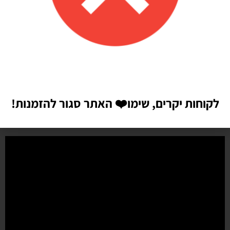
Shilav Sayag
איכות מדהימה!
הזמנתי בלונים כדי לעצב קשת ליום הולדת של הבן שלי, המשלוח הגיע
מהר מהמצופה!! הכל באיכות מדהימה, בצבעים יפים בדיוק כמו שחשבתי
שיהיו!! התמונות מדברות בעד עצמן!! ממליצה בחום♥️♥️♥️
לקוחות יקרים, שימו
❤️
האתר סגור להזמנות!