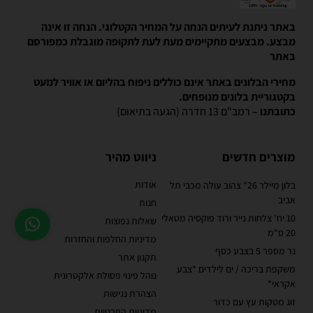
באתר ניתנת לעיתים הנחה על המחיר הקטלוגי. הנחה זו אינה
מבצע. מבצעים מתקיימים מעת לעת לתקופה מוגבלת כמפורסם
באתר
מחירי הבלונים באתר אינם כוללים ניפוח בהליום או אוויר למעט
בקטגוריית בלונים מנופחים.
כתובתנו –
רמב"ם 13 חדרה (הגעה בתיאום)
מוצרים חדשים
ניווט מהיר
אודות
בלון מיילר 26" צהוב עולה מכבי תל
אביב
חנות
10 יח' צלחות נייר ורוד פוקסיה מטאלי
שאלות נפוצות
20 ס"מ
מדיניות החלפות והחזרות
נר מספר 5 בצבע כסף
תקנון אתר
משקפת בריכה / ים לילדים *צבע
נוהל פינוי פסולת אלקטרונית
אקראי*
הצהרת נגישות
זוג מטקות עץ עם כדור
מדיניות הפרטיות