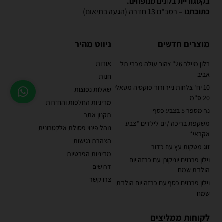
בקטגוריית בלונים מנופחים.
כתובתנו –
רמב"ם 13 חדרה (הגעה בתיאום)
מוצרים חדשים
ניווט מהיר
אודות
בלון מיילר 26" צהוב עולה מכבי תל
אביב
חנות
10 יח' צלחות נייר ורוד פוקסיה מטאלי
שאלות נפוצות
20 ס"מ
מדיניות החלפות והחזרות
נר מספר 5 בצבע כסף
תקנון אתר
משקפת בריכה / ים לילדים *צבע
נוהל פינוי פסולת אלקטרונית
אקראי*
הצהרת נגישות
זוג מטקות עץ עם כדור
מדיניות הפרטיות
וילון פרנזים יוניקורן עם כרזה יום
דרושים
הולדת שמח
צרו קשר
וילון פרנזים כסף עם כרזה יום הולדת
שמח
לקוחות ממליצים