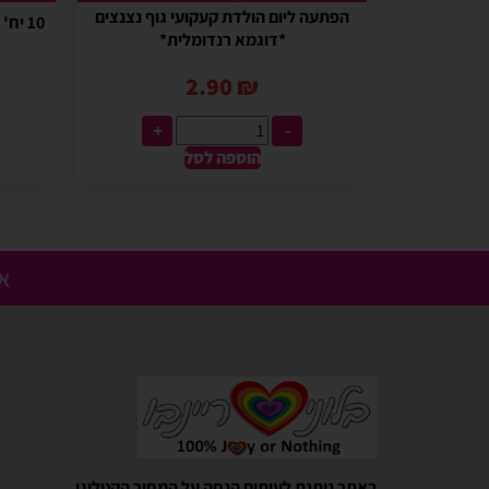
הפתעה ליום הולדת קעקועי גוף נצנצים
10 יח' הפתעה ליום הולדת אקדח כדורים
*דוגמא רנדומלית*
2.90
₪
+
-
הוספה לסל
אנ
Gali Shpitzer
בלוני ריינבאו הפכו להיות חלק
באתר ניתנת לעיתים הנחה על המחיר הקטלוגי.
יומההולדת המשפחתי שלנו