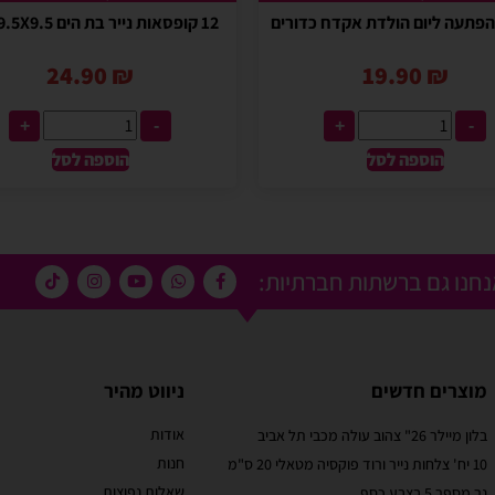
12 קופסאות נייר בת הים 9.5X9.5 ס"מ
24.90
₪
19.90
₪
+
-
+
-
הוספה לסל
הוספה לסל
חנו גם ברשתות חברתיות:
מוצרים חדשים
ניווט מהיר
אודות
בלון מיילר 26" צהוב עולה מכבי תל אביב
מוריאל טיבי
חנות
10 יח' צלחות נייר ורוד פוקסיה מטאלי 20 ס"מ
 קסום בבוקר
שירות לקוחות מוצלח!
שאלות נפוצות
נר מספר 5 בצבע כסף