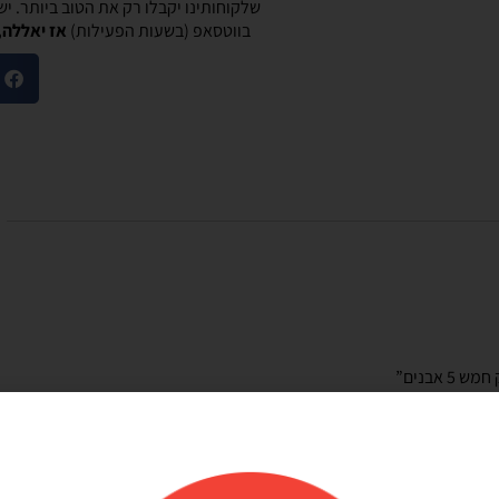
שלקוחותינו יקבלו רק את הטוב ביותר. י
בווטסאפ (בשעות הפעילות)
אז יאללה,
מוריאל טיבי
היות חלק קסום בבוקר
שירות לקוחות מוצלח!
שלנו
אתר קל לשימוש, מחירים טובים, אבל הדבר הכי
ק קסום בבוקר
מוצלח זה שירות הלקוחות! עונים בשניה לוואטסאפ,
אבנים”
צרים יפים, מבצעים
בנעימות ובנכונות לעזור. יעילים בטירוף. ממליצה בחום
אמין. אפשרות נוחה
שלהם יפה זמין מפורט
אפשר לנפח את הבלונים
 לזה הרבה יתרונות.