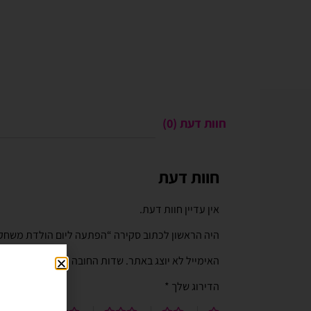
חוות דעת (0)
חוות דעת
Gali Shpitzer
בלוני ריינבאו הפכו ל
יומההולדת המשפחתי 
אין עדיין חוות דעת.
בלוני ריינבאו הפכו להיות חל
היה הראשון לכתוב סקירה “הפתעה ליום הולדת משחק חמש 5 
יומההולדת המשפחתי שלנו. מו
טובים ושירות נוח מהיר יעיל ו
האימייל לא יוצג באתר.
שדות החובה מסומנים
*
לאמצעי תשלום באתר. האתר 
הדירוג שלך
*
וקל לשימוש. חסכוני בזמן ומ
בהליום בבוקר יומההולדת שיש