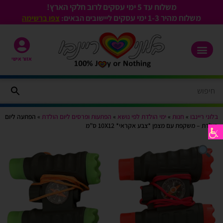
משלוח עד 5 ימי עסקים לרוב חלקי הארץ!
משלוח מהיר 1-3
ימי עסקים
ליישובים הבאים:
צפו ברשימה
אזור אישי
בלוני ריינבו
»
חנות
»
ימי הולדת לפי נושא
»
הפתעות ופרסים ליום הולדת
»
הפתעה ליום
הולדת – משקפת עם מצפן *צבע אקראי* 10X12 ס”מ