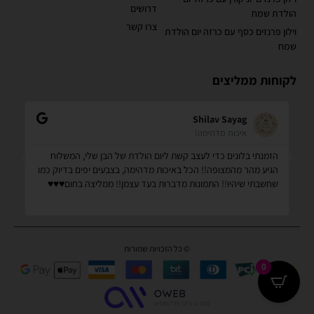
דרושים
הולדת שמח
צרו קשר
וילון פרנזים כסף עם כרזה יום הולדת
שמח
לקוחות ממליצים
Shilav Sayag
איכות מדהימה!
הזמנתי בלונים כדי לעצב קשת ליום הולדת של הבן שלי, המשלוח
קנ
הגיע מהר מהמצופה!! הכל באיכות מדהימה, בצבעים יפים בדיוק כמו
מס
שחשבתי שיהיו!! התמונות מדברות בעד עצמן!! ממליצה בחום♥️♥️♥️
שמ
© כל הזכויות שמורות
0