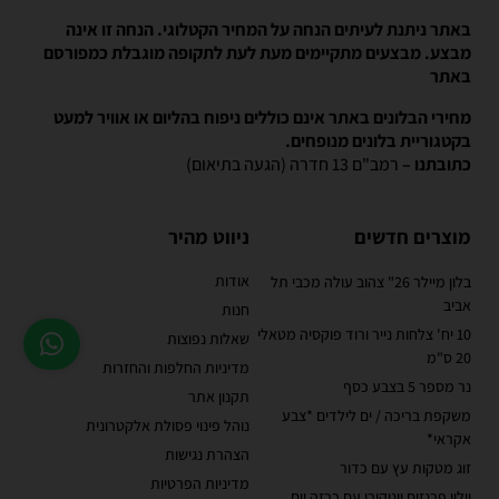
באתר ניתנת לעיתים הנחה על המחיר הקטלוגי. הנחה זו אינה
מבצע. מבצעים מתקיימים מעת לעת לתקופה מוגבלת כמפורסם
באתר
מחירי הבלונים באתר אינם כוללים ניפוח בהליום או אוויר למעט
בקטגוריית בלונים מנופחים.
כתובתנו –
רמב"ם 13 חדרה (הגעה בתיאום)
מוצרים חדשים
ניווט מהיר
אודות
בלון מיילר 26" צהוב עולה מכבי תל
אביב
חנות
10 יח' צלחות נייר ורוד פוקסיה מטאלי
שאלות נפוצות
20 ס"מ
מדיניות החלפות והחזרות
נר מספר 5 בצבע כסף
תקנון אתר
משקפת בריכה / ים לילדים *צבע
נוהל פינוי פסולת אלקטרונית
אקראי*
הצהרת נגישות
זוג מטקות עץ עם כדור
מדיניות הפרטיות
וילון פרנזים יוניקורן עם כרזה יום