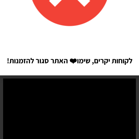
איכות מדהימה!
הזמנתי בלונים כדי לעצב קשת ליום הולדת של הבן שלי, המשלוח הגיע
מהר מהמצופה!! הכל באיכות מדהימה, בצבעים יפים בדיוק כמו שחשבתי
שיהיו!! התמונות מדברות בעד עצמן!! ממליצה בחום♥️♥️♥️
לקוחות יקרים, שימו
❤️
האתר סגור להזמנות!