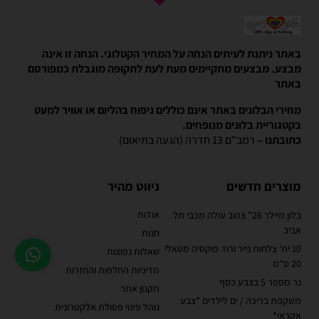
באתר ניתנת לעיתים הנחה על המחיר הקטלוגי. הנחה זו אינה
מבצע. מבצעים מתקיימים מעת לעת לתקופה מוגבלת כמפורסם
באתר
מחירי הבלונים באתר אינם כוללים ניפוח בהליום או אוויר למעט
בקטגוריית בלונים מנופחים.
כתובתנו –
רמב"ם 13 חדרה (הגעה בתיאום)
מוצרים חדשים
ניווט מהיר
אודות
בלון מיילר 26" צהוב עולה מכבי תל
אביב
חנות
10 יח' צלחות נייר ורוד פוקסיה מטאלי
שאלות נפוצות
20 ס"מ
מדיניות החלפות והחזרות
נר מספר 5 בצבע כסף
תקנון אתר
משקפת בריכה / ים לילדים *צבע
נוהל פינוי פסולת אלקטרונית
אקראי*