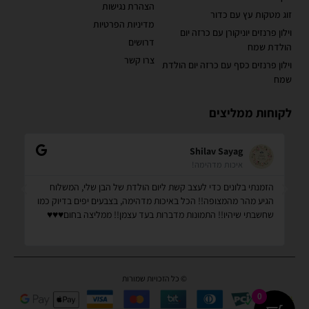
הצהרת נגישות
זוג מטקות עץ עם כדור
מדיניות הפרטיות
וילון פרנזים יוניקורן עם כרזה יום
דרושים
הולדת שמח
צרו קשר
וילון פרנזים כסף עם כרזה יום הולדת
שמח
לקוחות ממליצים
Shilav Sayag
איכות מדהימה!
הזמנתי בלונים כדי לעצב קשת ליום הולדת של הבן שלי, המשלוח
קנ
הגיע מהר מהמצופה!! הכל באיכות מדהימה, בצבעים יפים בדיוק כמו
מס
שחשבתי שיהיו!! התמונות מדברות בעד עצמן!! ממליצה בחום♥️♥️♥️
שמ
© כל הזכויות שמורות
0