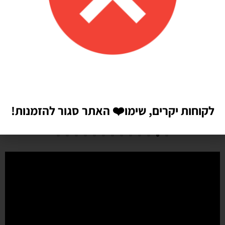
Shilav Sayag
איכות מדהימה!
הזמנתי בלונים כדי לעצב קשת ליום הולדת של הבן שלי, המשלוח הגיע
מהר מהמצופה!! הכל באיכות מדהימה, בצבעים יפים בדיוק כמו שחשבתי
שיהיו!! התמונות מדברות בעד עצמן!! ממליצה בחום♥️♥️♥️
לקוחות יקרים, שימו
❤️
האתר סגור להזמנות!