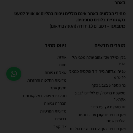
באתר
מחירי הבלונים באתר אינם כוללים ניפוח בהליום או אוויר למעט
בקטגוריית בלונים מנופחים.
כתובתנו –
רמב"ם 13 חדרה (הגעה בתיאום)
מוצרים חדשים
ניווט מהיר
אודות
בלון מיילר 26" צהוב עולה מכבי תל
אביב
חנות
10 יח' צלחות נייר ורוד פוקסיה מטאלי
שאלות נפוצות
20 ס"מ
מדיניות החלפות והחזרות
נר מספר 5 בצבע כסף
תקנון אתר
משקפת בריכה / ים לילדים *צבע
נוהל פינוי פסולת אלקטרונית
אקראי*
הצהרת נגישות
זוג מטקות עץ עם כדור
מדיניות הפרטיות
וילון פרנזים יוניקורן עם כרזה יום
דרושים
הולדת שמח
צרו קשר
וילון פרנזים כסף עם כרזה יום הולדת