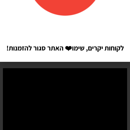
הזמנתי בלונים כדי לעצב קשת ליום הולדת של הבן שלי, המשלוח הגיע
מהר מהמצופה!! הכל באיכות מדהימה, בצבעים יפים בדיוק כמו שחשבתי
שיהיו!! התמונות מדברות בעד עצמן!! ממליצה בחום♥️♥️♥️
לקוחות יקרים, שימו
❤️
האתר סגור להזמנות!