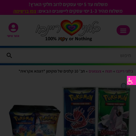
משלוח עד 5 ימי עסקים לרוב חלקי הארץ!
משלוח מהיר 1-3
ימי עסקים
ליישובים הבאים:
צפו ברשימה
אזור אישי
בלוני ריינבו
»
חנות
»
צעצועים
»
חב’ 10 קלפים של פוקימון *דוגמא אקראית*