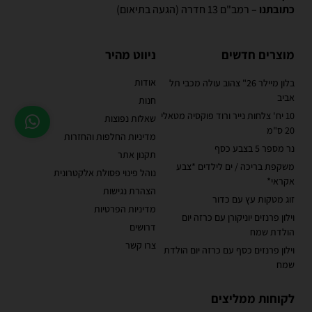
כתובתנו –
רמב"ם 13 חדרה (הגעה בתיאום)
מוצרים חדשים
ניווט מהיר
אודות
בלון מיילר 26" צהוב עולה מכבי תל
אביב
חנות
10 יח' צלחות נייר ורוד פוקסיה מטאלי
שאלות נפוצות
20 ס"מ
מדיניות החלפות והחזרות
נר מספר 5 בצבע כסף
תקנון אתר
משקפת בריכה / ים לילדים *צבע
נוהל פינוי פסולת אלקטרונית
אקראי*
הצהרת נגישות
זוג מטקות עץ עם כדור
מדיניות הפרטיות
וילון פרנזים יוניקורן עם כרזה יום
דרושים
הולדת שמח
צרו קשר
וילון פרנזים כסף עם כרזה יום הולדת
שמח
לקוחות ממליצים