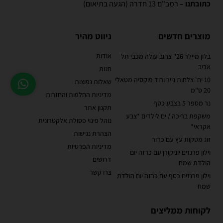
כתובתנו –
רמב"ם 13 חדרה (הגעה בתיאום)
מוצרים חדשים
ניווט מהיר
אודות
בלון מיילר 26" צהוב עולה מכבי תל
אביב
חנות
10 יח' צלחות נייר ורוד פוקסיה מטאלי
שאלות נפוצות
20 ס"מ
מדיניות החלפות והחזרות
נר מספר 5 בצבע כסף
תקנון אתר
משקפת בריכה / ים לילדים *צבע
נוהל פינוי פסולת אלקטרונית
אקראי*
הצהרת נגישות
זוג מטקות עץ עם כדור
מדיניות הפרטיות
וילון פרנזים יוניקורן עם כרזה יום
דרושים
הולדת שמח
צרו קשר
וילון פרנזים כסף עם כרזה יום הולדת
שמח
לקוחות ממליצים