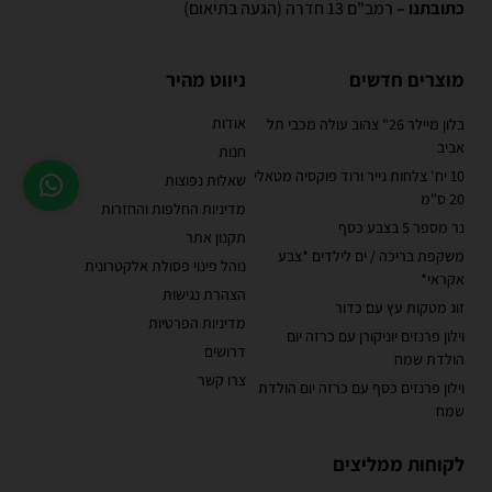
כתובתנו –
רמב"ם 13 חדרה (הגעה בתיאום)
מוצרים חדשים
ניווט מהיר
אודות
בלון מיילר 26" צהוב עולה מכבי תל
אביב
חנות
10 יח' צלחות נייר ורוד פוקסיה מטאלי
שאלות נפוצות
20 ס"מ
מדיניות החלפות והחזרות
נר מספר 5 בצבע כסף
תקנון אתר
משקפת בריכה / ים לילדים *צבע
נוהל פינוי פסולת אלקטרונית
אקראי*
הצהרת נגישות
זוג מטקות עץ עם כדור
מדיניות הפרטיות
וילון פרנזים יוניקורן עם כרזה יום
דרושים
הולדת שמח
צרו קשר
וילון פרנזים כסף עם כרזה יום הולדת
שמח
לקוחות ממליצים