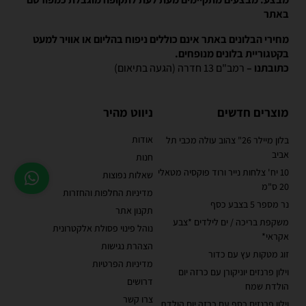
באתר
מחירי הבלונים באתר אינם כוללים ניפוח בהליום או אוויר למעט
בקטגוריית בלונים מנופחים.
כתובתנו –
רמב"ם 13 חדרה (הגעה בתיאום)
מוצרים חדשים
ניווט מהיר
אודות
בלון מיילר 26" צהוב עולה מכבי תל
אביב
חנות
10 יח' צלחות נייר ורוד פוקסיה מטאלי
שאלות נפוצות
20 ס"מ
מדיניות החלפות והחזרות
נר מספר 5 בצבע כסף
תקנון אתר
משקפת בריכה / ים לילדים *צבע
נוהל פינוי פסולת אלקטרונית
אקראי*
הצהרת נגישות
זוג מטקות עץ עם כדור
מדיניות הפרטיות
וילון פרנזים יוניקורן עם כרזה יום
דרושים
הולדת שמח
צרו קשר
וילון פרנזים כסף עם כרזה יום הולדת