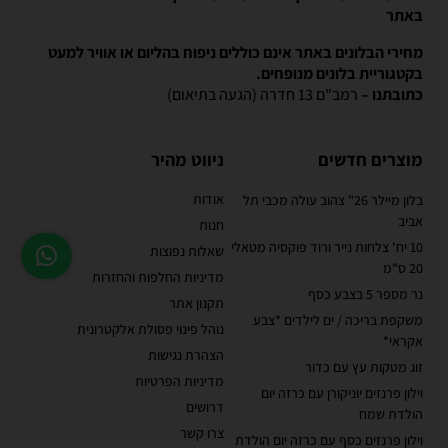
באתר
מחירי הבלונים באתר אינם כוללים ניפוח בהליום או אוויר למעט
בקטגוריית בלונים מנופחים.
כתובתנו –
רמב"ם 13 חדרה (הגעה בתיאום)
מוצרים חדשים
ניווט מהיר
אודות
בלון מיילר 26" צהוב עולה מכבי תל
אביב
חנות
10 יח' צלחות נייר ורוד פוקסיה מטאלי
שאלות נפוצות
20 ס"מ
מדיניות החלפות והחזרות
נר מספר 5 בצבע כסף
תקנון אתר
משקפת בריכה / ים לילדים *צבע
נוהל פינוי פסולת אלקטרונית
אקראי*
הצהרת נגישות
זוג מטקות עץ עם כדור
מדיניות הפרטיות
וילון פרנזים יוניקורן עם כרזה יום
דרושים
הולדת שמח
צרו קשר
וילון פרנזים כסף עם כרזה יום הולדת