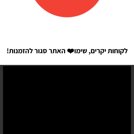
הזמנתי בלונים כדי לעצב קשת ליום הולדת של הבן שלי, המשלוח הגיע
מהר מהמצופה!! הכל באיכות מדהימה, בצבעים יפים בדיוק כמו שחשבתי
שיהיו!! התמונות מדברות בעד עצמן!! ממליצה בחום♥️♥️♥️
לקוחות יקרים, שימו
❤️
האתר סגור להזמנות!