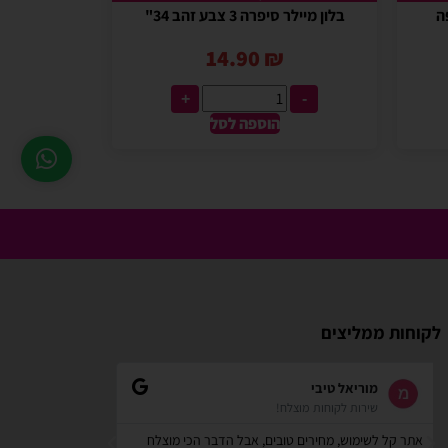
בלון מיילר סיפרה 3 צבע זהב 34"
14.90
₪
+
-
הוספה לסל
לקוחות ממליצים
zindorf
Shilav Sayag
איכות מדהימה!
אתר מאוד
הזמנתי בלונים כדי לעצב קשת ליום הולדת של הבן שלי,
קניתי מספר דבר