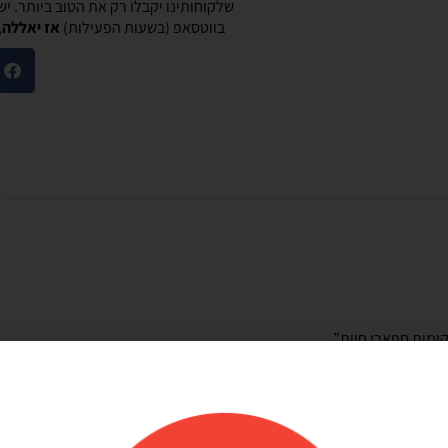
שלקוחותינו יקבלו רק את הטוב ביותר. י
בווטסאפ (בשעות הפעילות)
אז יאללה,
מוריאל טיבי
היות חלק קסום בבוקר
שירות לקוחות מוצלח!
שלנו
אתר קל לשימוש, מחירים טובים, אבל הדבר הכי
ק קסום בבוקר
מוצלח זה שירות הלקוחות! עונים בשניה לוואטסאפ,
צרים יפים, מבצעים
בנעימות ובנכונות לעזור. יעילים בטירוף. ממליצה בחום
אמין. אפשרות נוחה
שלהם יפה זמין מפורט
אפשר לנפח את הבלונים
 לזה הרבה יתרונות.