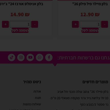
בלון מיילר פיל פילון 26"
בלון אנימלס אורבז 24" ג'ירפה
14.90
₪
12.90
₪
+
-
+
-
הוספה לסל
הוספה לסל
חנו גם ברשתות חברתיות:
מוצרים חדשים
ניווט מהיר
אודות
בלון מיילר 26" צהוב עולה מכבי תל אביב
מוריאל טיבי
חנות
10 יח' צלחות נייר ורוד פוקסיה מטאלי 20 ס"מ
 קסום בבוקר
שירות לקוחות מוצלח!
שאלות נפוצות
נר מספר 5 בצבע כסף
אתר קל לשימוש, מחירים טובים, אבל הדבר הכי מוצלח