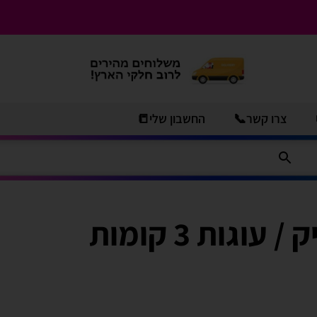
צרו קשר📞
החשבון שלי📒
מעמד קאפקייק / עוגות 3 קומות