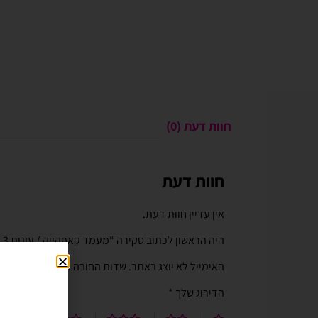
חוות דעת (0)
חוות דעת
Gali Shpitzer
בלוני ריינבאו הפכו ל
יומההולדת המשפחתי 
אין עדיין חוות דעת.
בלוני ריינבאו הפכו להיות חל
היה הראשון לכתוב סקירה “מעמד קאפקייק / עוגות 3 קומות ספארי חיות”
יומההולדת המשפחתי שלנו. מו
טובים ושירות נוח מהיר יעיל ו
האימייל לא יוצג באתר.
שדות החובה מסומנים
*
לאמצעי תשלום באתר. האתר 
הדירוג שלך
*
וקל לשימוש. חסכוני בזמן ומ
בהליום בבוקר יומההולדת שיש