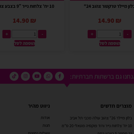
לון מיילר טרקטור צהוב 24"
10 יח’ צלחות נייר 9″ בצבע צהוב
14.90
₪
14.90
₪
+
-
+
-
הוספה לסל
הוספה לסל
חנו גם ברשתות חברתיות:
מוצרים חדשים
ניווט מהיר
אודות
בלון מיילר 26" צהוב עולה מכבי תל אביב
מוריאל טיבי
חנות
10 יח' צלחות נייר ורוד פוקסיה מטאלי 20 ס"מ
 קסום בבוקר
שירות לקוחות מוצלח!
שאלות נפוצות
נר מספר 5 בצבע כסף