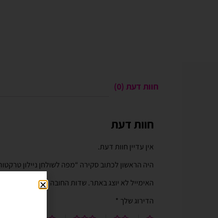
חוות דעת (0)
חוות דעת
Gali Shpitzer
בלוני ריינבאו הפכו ל
יומההולדת המשפחתי 
אין עדיין חוות דעת.
בלוני ריינבאו הפכו להיות חל
היה הראשון לכתוב סקירה “מפה לשולחן ניילון טרקטורים 1.37X2.74 ס
יומההולדת המשפחתי שלנו. מו
טובים ושירות נוח מהיר יעיל ו
האימייל לא יוצג באתר.
שדות החובה מסומנים
*
לאמצעי תשלום באתר. האתר 
הדירוג שלך
*
וקל לשימוש. חסכוני בזמן ומ
בהליום בבוקר יומההולדת שיש