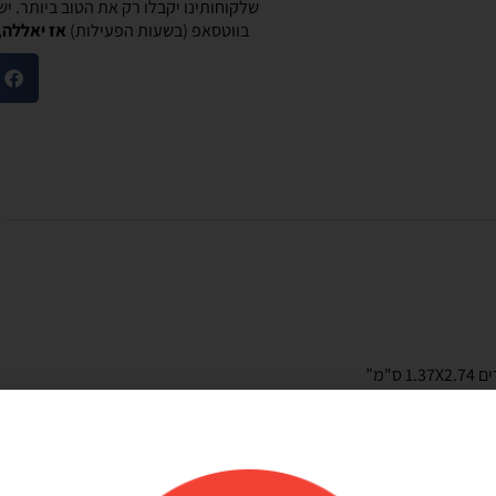
שלקוחותינו יקבלו רק את הטוב ביותר. י
בווטסאפ (בשעות הפעילות)
אז יאללה,
מוריאל טיבי
היות חלק קסום בבוקר
שירות לקוחות מוצלח!
שלנו
אתר קל לשימוש, מחירים טובים, אבל הדבר הכי
ק קסום בבוקר
מוצלח זה שירות הלקוחות! עונים בשניה לוואטסאפ,
"מ”
צרים יפים, מבצעים
בנעימות ובנכונות לעזור. יעילים בטירוף. ממליצה בחום
אמין. אפשרות נוחה
שלהם יפה זמין מפורט
אפשר לנפח את הבלונים
 לזה הרבה יתרונות.