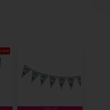
חדש ב
מקט: 37524