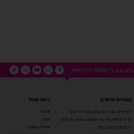
חנו גם ברשתות חברתיות:
מוצרים חדשים
ניווט מהיר
אודות
בלון מיילר 26" צהוב עולה מכבי תל אביב
מוריאל טיבי
חנות
10 יח' צלחות נייר ורוד פוקסיה מטאלי 20 ס"מ
 קסום בבוקר
שירות לקוחות מוצלח!
שאלות נפוצות
נר מספר 5 בצבע כסף
אתר קל לשימוש, מחירים טובים, אבל הדבר הכי מוצלח