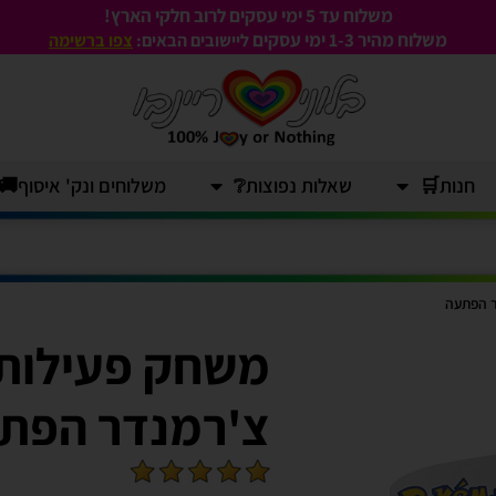
משלוח עד 5 ימי עסקים לרוב חלקי הארץ!
משלוח מהיר 1-3
ימי עסקים
ליישובים הבאים:
צפו ברשימה
חנות🛒
שאלות נפוצות❔
משלוחים ונק' איסוף🚚
ר הפתעה
משחק פעילות פ
צ'רמנדר הפת