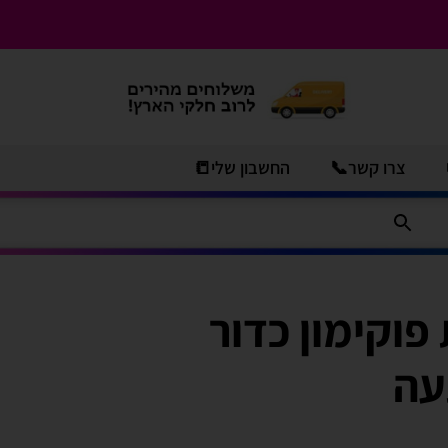
צרו קשר📞
החשבון שלי📒
וקימון כדור
עה