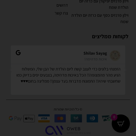
וילון פרנזים יוניקורן עם כרזה יום
דרושים
הולדת שמח
צרו קשר
וילון פרנזים כסף עם כרזה יום הולדת
שמח
לקוחות ממליצים
Shilav Sayag
איכות מדהימה!
הזמנתי בלונים כדי לעצב קשת ליום הולדת של הבן שלי, המשלוח
קנ
הגיע מהר מהמצופה!! הכל באיכות מדהימה, בצבעים יפים בדיוק כמו
מס
שחשבתי שיהיו!! התמונות מדברות בעד עצמן!! ממליצה בחום♥️♥️♥️
שמ
© כל הזכויות שמורות
0