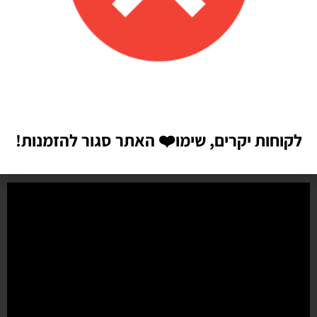
איכות מדהימה!
הזמנתי בלונים כדי לעצב קשת ליום הולדת של הבן שלי, המשלוח הגיע
מהר מהמצופה!! הכל באיכות מדהימה, בצבעים יפים בדיוק כמו שחשבתי
שיהיו!! התמונות מדברות בעד עצמן!! ממליצה בחום♥️♥️♥️
לקוחות יקרים, שימו
❤️
האתר סגור להזמנות!