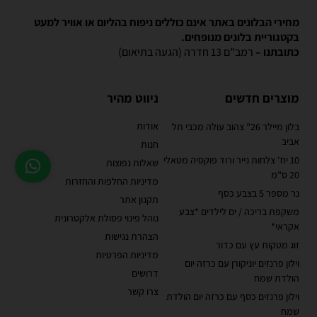
מחירי הבלונים באתר אינם כוללים ניפוח בהליום או אוויר למעט
בקטגוריית בלונים מנופחים.
כתובתנו –
רמב"ם 13 חדרה (הגעה בתיאום)
מוצרים חדשים
ניווט מהיר
אודות
בלון מיילר 26" צהוב עולה מכבי תל
אביב
חנות
10 יח' צלחות נייר ורוד פוקסיה מטאלי
שאלות נפוצות
20 ס"מ
מדיניות החלפות והחזרות
נר מספר 5 בצבע כסף
תקנון אתר
משקפת בריכה / ים לילדים *צבע
נוהל פינוי פסולת אלקטרונית
אקראי*
הצהרת נגישות
זוג מטקות עץ עם כדור
מדיניות הפרטיות
וילון פרנזים יוניקורן עם כרזה יום
דרושים
הולדת שמח
צרו קשר
וילון פרנזים כסף עם כרזה יום הולדת
שמח