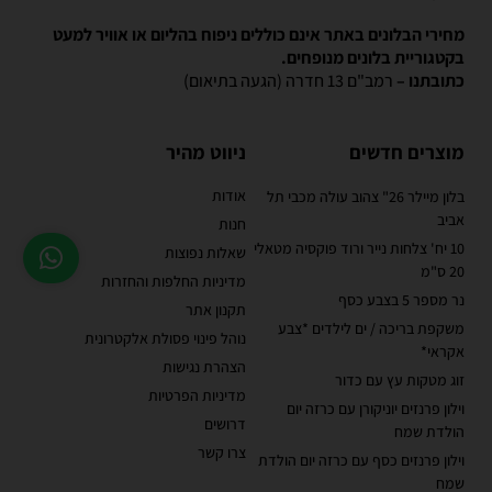
מחירי הבלונים באתר אינם כוללים ניפוח בהליום או אוויר למעט
בקטגוריית בלונים מנופחים.
כתובתנו –
רמב"ם 13 חדרה (הגעה בתיאום)
מוצרים חדשים
ניווט מהיר
אודות
בלון מיילר 26" צהוב עולה מכבי תל
אביב
חנות
10 יח' צלחות נייר ורוד פוקסיה מטאלי
שאלות נפוצות
20 ס"מ
מדיניות החלפות והחזרות
נר מספר 5 בצבע כסף
תקנון אתר
משקפת בריכה / ים לילדים *צבע
נוהל פינוי פסולת אלקטרונית
אקראי*
הצהרת נגישות
זוג מטקות עץ עם כדור
מדיניות הפרטיות
וילון פרנזים יוניקורן עם כרזה יום
דרושים
הולדת שמח
צרו קשר
וילון פרנזים כסף עם כרזה יום הולדת
שמח