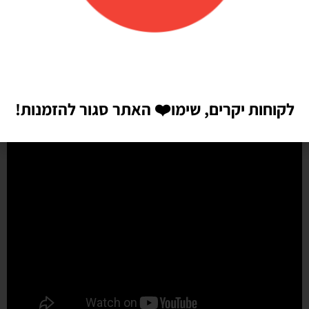
מהר מהמצופה!! הכל באיכות מדהימה, בצבעים יפים בדיוק כמו שחשבתי
שיהיו!! התמונות מדברות בעד עצמן!! ממליצה בחום♥️♥️♥️
לקוחות יקרים, שימו
❤️
האתר סגור להזמנות!