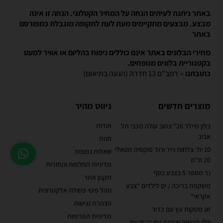
באתר ניתנת לעיתים הנחה על המחיר הקטלוגי. הנחה זו אינה
מבצע. מבצעים מתקיימים מעת לעת לתקופה מוגבלת כמפורסם
באתר
מחירי הבלונים באתר אינם כוללים ניפוח בהליום או אוויר למעט
בקטגוריית בלונים מנופחים.
כתובתנו –
רמב"ם 13 חדרה (הגעה בתיאום)
מוצרים חדשים
ניווט מהיר
אודות
בלון מיילר 26" צהוב עולה מכבי תל
אביב
חנות
10 יח' צלחות נייר ורוד פוקסיה מטאלי
שאלות נפוצות
20 ס"מ
מדיניות החלפות והחזרות
נר מספר 5 בצבע כסף
תקנון אתר
משקפת בריכה / ים לילדים *צבע
נוהל פינוי פסולת אלקטרונית
אקראי*
הצהרת נגישות
זוג מטקות עץ עם כדור
מדיניות הפרטיות
וילון פרנזים יוניקורן עם כרזה יום