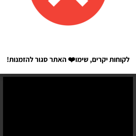
איכות מדהימה!
הזמנתי בלונים כדי לעצב קשת ליום הולדת של הבן שלי, המשלוח הגיע
מהר מהמצופה!! הכל באיכות מדהימה, בצבעים יפים בדיוק כמו שחשבתי
שיהיו!! התמונות מדברות בעד עצמן!! ממליצה בחום♥️♥️♥️
לקוחות יקרים, שימו
❤️
האתר סגור להזמנות!