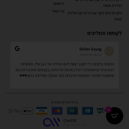
דרושים
הולדת שמח
צרו קשר
וילון פרנזים כסף עם כרזה יום הולדת
שמח
לקוחות ממליצים
Shilav Sayag
איכות מדהימה!
הזמנתי בלונים כדי לעצב קשת ליום הולדת של הבן שלי, המשלוח
קנ
הגיע מהר מהמצופה!! הכל באיכות מדהימה, בצבעים יפים בדיוק כמו
מס
שחשבתי שיהיו!! התמונות מדברות בעד עצמן!! ממליצה בחום♥️♥️♥️
שמ
© כל הזכויות שמורות
0