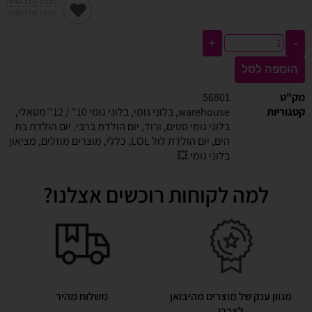
138
הצבעות
אהבו את המוצר
+
-
הוספה לסל
מק"ט
56801
קטגוריות
warehouse
,
בלוני גומי
,
בלוני גומי 10" / 12" מטאלי
,
בלוני גומי סטים
,
ורוד
,
יום הולדת ברבי
,
יום הולדת בת
הים
,
יום הולדת לול LOL
,
כללי
,
מוצרים מוזלים
,
מציאון
בלוני גומי 💥
למה לקוחות רוכשים אצלנו?
מגוון ענק של מוצרים מהיבואן
משלוח מהיר
לצרכן