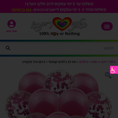
משלוח עד 5 ימי עסקים לרוב חלקי הארץ!
משלוח מהיר 1-3
ימי עסקים
ליישובים הבאים:
צפו ברשימה
אזור אישי
בלוני ריינבו
»
חנות
»
בלונים
»
סט 10 בלונים קונפטי + כרום ורוד פוקסיה