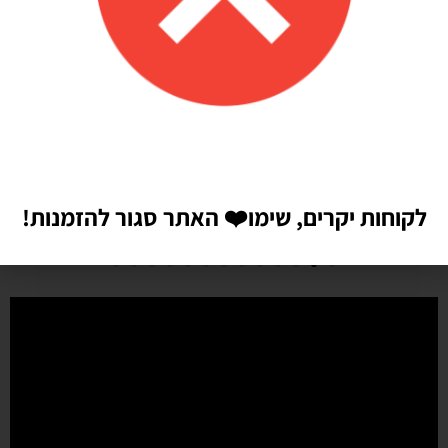
Shilav Sayag
איכות מדהימה!
הזמנתי בלונים כדי לעצב קשת ליום הולדת של הבן שלי, המשלוח הגיע
מהר מהמצופה!! הכל באיכות מדהימה, בצבעים יפים בדיוק כמו שחשבתי
שיהיו!! התמונות מדברות בעד עצמן!! ממליצה בחום♥️♥️♥️
לקוחות יקרים, שימו
❤️
האתר סגור להזמנות!