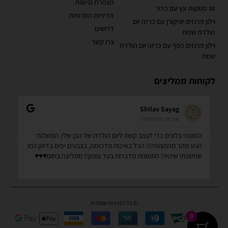
הצהרת נגישות
זוג מטקות עץ עם כדור
מדיניות הפרטיות
וילון פרנזים יוניקורן עם כרזה יום
דרושים
הולדת שמח
צרו קשר
וילון פרנזים כסף עם כרזה יום הולדת
שמח
לקוחות ממליצים
Shilav Sayag
איכות מדהימה!
הזמנתי בלונים כדי לעצב קשת ליום הולדת של הבן שלי, המשלוח
קנ
הגיע מהר מהמצופה!! הכל באיכות מדהימה, בצבעים יפים בדיוק כמו
מס
שחשבתי שיהיו!! התמונות מדברות בעד עצמן!! ממליצה בחום♥️♥️♥️
שמ
© כל הזכויות שמורות
0