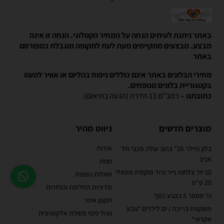
באתר ניתנת לעיתים הנחה על המחיר הקטלוגי. הנחה זו אינה
מבצע. מבצעים מתקיימים מעת לעת לתקופה מוגבלת כמפורסם
באתר
מחירי הבלונים באתר אינם כוללים ניפוח בהליום או אוויר למעט
בקטגוריית בלונים מנופחים.
כתובתנו –
רמב"ם 13 חדרה (הגעה בתיאום)
מוצרים חדשים
ניווט מהיר
אודות
בלון מיילר 26" צהוב עולה מכבי תל
אביב
חנות
10 יח' צלחות נייר ורוד פוקסיה מטאלי
שאלות נפוצות
20 ס"מ
מדיניות החלפות והחזרות
נר מספר 5 בצבע כסף
תקנון אתר
משקפת בריכה / ים לילדים *צבע
נוהל פינוי פסולת אלקטרונית
אקראי*