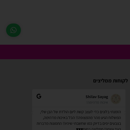
לקוחות ממליצים
zindorf
Shilav Sayag
איכות מדהימה!
אתר מאוד
הזמנתי בלונים כדי לעצב קשת ליום הולדת של הבן שלי,
קניתי מספר דבר
המשלוח הגיע מהר מהמצופה!! הכל באיכות מדהימה,
לשימוש . לאחר מ
בצבעים יפים בדיוק כמו שחשבתי שיהיו!! התמונות מדברות
המוצרים באיכות 
בעד עצמן!! ממליצה בחום♥️♥️♥️