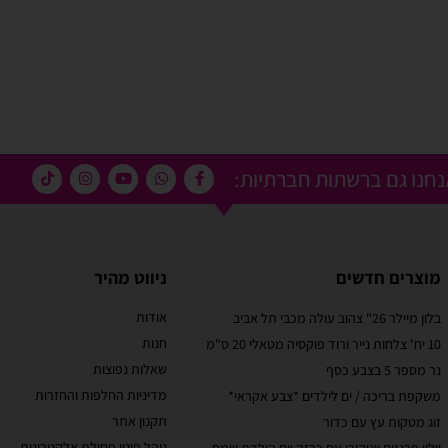
חנו גם ברשתות חברתיות:
מוצרים חדשים
ניווט מהיר
אודות
בלון מיילר 26" צהוב עולה מכבי תל אביב
מוריאל טיבי
חנות
10 יח' צלחות נייר ורוד פוקסיה מטאלי 20 ס"מ
 קסום בבוקר
שירות לקוחות מוצלח!
שאלות נפוצות
נר מספר 5 בצבע כסף
אתר קל לשימוש, מחירים טובים, אבל הדבר הכי מוצלח
מדיניות החלפות והחזרות
משקפת בריכה / ים לילדים *צבע אקראי*
בבוקר יומההולדת
זה שירות הלקוחות! עונים בשניה לוואטסאפ, בנעימות
תקנון אתר
זוג מטקות עץ עם כדור
טובים ושירות נוח
ובנכונות לעזור. יעילים בטירוף. ממליצה בחום
עי תשלום באתר.
נוהל פינוי פסולת אלקטרונית
וילון פרנזים יוניקורן עם כרזה יום הולדת שמח