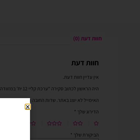
חוות דעת (0)
חוות דעת
Gali Shpitzer
בלוני ריינבאו הפכו ל
יומההולדת המשפחתי 
אין עדיין חוות דעת.
בלוני ריינבאו הפכו להיות חל
היה הראשון לכתוב סקירה “ערכת קליי 12 יח' במזוודה”
יומההולדת המשפחתי שלנו. מו
טובים ושירות נוח מהיר יעיל ו
האימייל לא יוצג באתר.
שדות החובה מסומנים
*
לאמצעי תשלום באתר. האתר 
הדירוג שלך
*
וקל לשימוש. חסכוני בזמן ומ
בהליום בבוקר יומההולדת שיש
הביקורת שלך
*