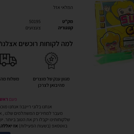
המלאי אזל
מק"ט
50195
קטגוריה
צעצועים
למה לקוחות רוכשים אצלנו?
מגוון ענק של מוצרים
משלוח מהי
מהיבואן לצרכן
פעם
ראשונ
אנחנו בלוני ריינבו! אנחנו מו
מעבר למחירים המשתלמים שלנו , אנ
שלקוחותינו יקבלו רק את הטוב ביותר. י
בווטסאפ (בשעות הפעילות)
אז יאללה,