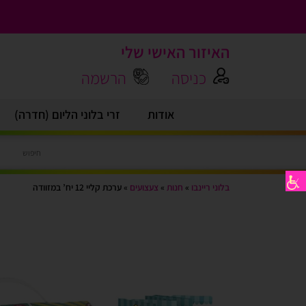
האיזור האישי שלי
כניסה
הרשמה
אודות
זרי בלוני הליום (חדרה)
בלוני ריינבו
»
חנות
»
צעצועים
»
ערכת קליי 12 יח’ במזוודה