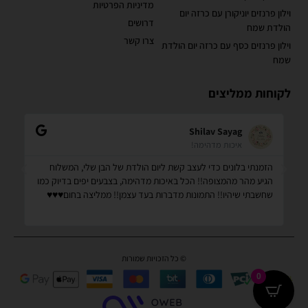
מדיניות הפרטיות
וילון פרנזים יוניקורן עם כרזה יום
דרושים
הולדת שמח
צרו קשר
וילון פרנזים כסף עם כרזה יום הולדת
שמח
לקוחות ממליצים
Shilav Sayag
איכות מדהימה!
הזמנתי בלונים כדי לעצב קשת ליום הולדת של הבן שלי, המשלוח
קנ
הגיע מהר מהמצופה!! הכל באיכות מדהימה, בצבעים יפים בדיוק כמו
מס
שחשבתי שיהיו!! התמונות מדברות בעד עצמן!! ממליצה בחום♥️♥️♥️
שמ
© כל הזכויות שמורות
0