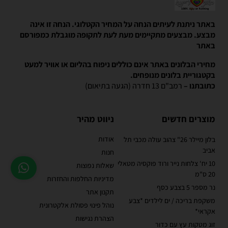
באתר ניתנת לעיתים הנחה על המחיר הקטלוגי. הנחה זו אינה
מבצע. מבצעים מתקיימים מעת לעת לתקופה מוגבלת כמפורסם
באתר
מחירי הבלונים באתר אינם כוללים ניפוח בהליום או אוויר למעט
בקטגוריית בלונים מנופחים.
כתובתנו –
רמב"ם 13 חדרה (הגעה בתיאום)
מוצרים חדשים
ניווט מהיר
אודות
בלון מיילר 26" צהוב עולה מכבי תל
אביב
חנות
10 יח' צלחות נייר ורוד פוקסיה מטאלי
שאלות נפוצות
20 ס"מ
מדיניות החלפות והחזרות
נר מספר 5 בצבע כסף
תקנון אתר
משקפת בריכה / ים לילדים *צבע
נוהל פינוי פסולת אלקטרונית
אקראי*
הצהרת נגישות
זוג מטקות עץ עם כדור