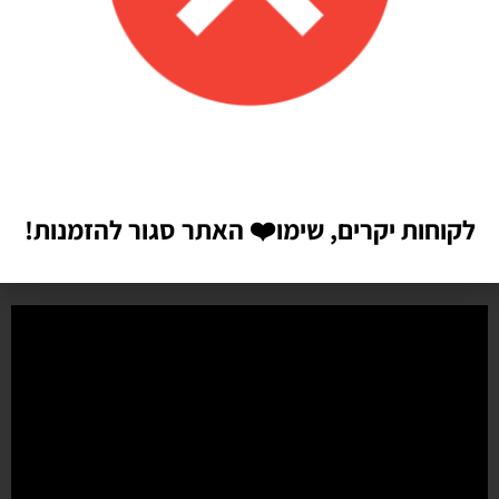
Shilav Sayag
איכות מדהימה!
הזמנתי בלונים כדי לעצב קשת ליום הולדת של הבן שלי, המשלוח הגיע
מהר מהמצופה!! הכל באיכות מדהימה, בצבעים יפים בדיוק כמו שחשבתי
שיהיו!! התמונות מדברות בעד עצמן!! ממליצה בחום♥️♥️♥️
לקוחות יקרים, שימו
❤️
האתר סגור להזמנות!