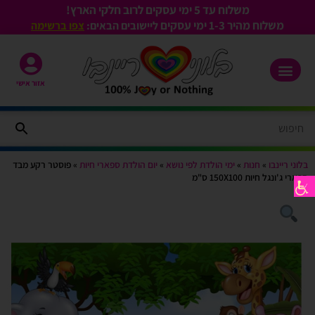
משלוח עד 5 ימי עסקים לרוב חלקי הארץ!
משלוח מהיר 1-3
ימי עסקים
ליישובים הבאים:
צפו ברשימה
אזור אישי
בלוני ריינבו
»
חנות
»
ימי הולדת לפי נושא
»
יום הולדת ספארי חיות
»
פוסטר רקע מבד
ספארי ג'ונגל חיות 150X100 ס"מ