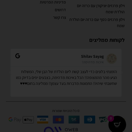
מדיניות הפרטיות
וילון פרנזים יוניקורן עם כרזה יום
דרושים
הולדת שמח
צרו קשר
וילון פרנזים כסף עם כרזה יום הולדת
שמח
לקוחות ממליצים
Shilav Sayag
איכות מדהימה!
הזמנתי בלונים כדי לעצב קשת ליום הולדת של הבן שלי, המשלוח
קנ
הגיע מהר מהמצופה!! הכל באיכות מדהימה, בצבעים יפים בדיוק כמו
מס
שחשבתי שיהיו!! התמונות מדברות בעד עצמן!! ממליצה בחום♥️♥️♥️
שמ
© כל הזכויות שמורות
0