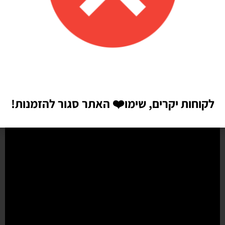
איכות מדהימה!
הזמנתי בלונים כדי לעצב קשת ליום הולדת של הבן שלי, המשלוח הגיע
מהר מהמצופה!! הכל באיכות מדהימה, בצבעים יפים בדיוק כמו שחשבתי
שיהיו!! התמונות מדברות בעד עצמן!! ממליצה בחום♥️♥️♥️
לקוחות יקרים, שימו
❤️
האתר סגור להזמנות!