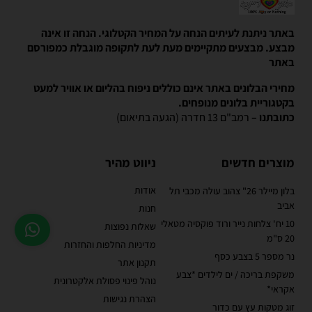
באתר ניתנת לעיתים הנחה על המחיר הקטלוגי. הנחה זו אינה
מבצע. מבצעים מתקיימים מעת לעת לתקופה מוגבלת כמפורסם
באתר
מחירי הבלונים באתר אינם כוללים ניפוח בהליום או אוויר למעט
בקטגוריית בלונים מנופחים.
כתובתנו –
רמב"ם 13 חדרה (הגעה בתיאום)
מוצרים חדשים
ניווט מהיר
אודות
בלון מיילר 26" צהוב עולה מכבי תל
אביב
חנות
10 יח' צלחות נייר ורוד פוקסיה מטאלי
שאלות נפוצות
20 ס"מ
מדיניות החלפות והחזרות
נר מספר 5 בצבע כסף
תקנון אתר
משקפת בריכה / ים לילדים *צבע
נוהל פינוי פסולת אלקטרונית
אקראי*
הצהרת נגישות
זוג מטקות עץ עם כדור