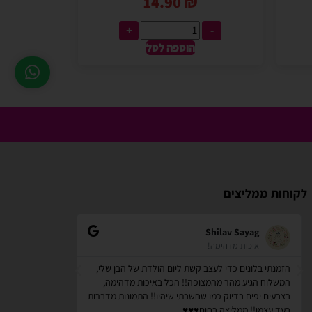
14.90
₪
+
-
הוספה לסל
לקוחות ממליצים
zindorf
Shilav Sayag
איכות מדהימה!
אתר מאוד
הזמנתי בלונים כדי לעצב קשת ליום הולדת של הבן שלי,
קניתי מספר דבר
המשלוח הגיע מהר מהמצופה!! הכל באיכות מדהימה,
לשימוש . לאחר מ
בצבעים יפים בדיוק כמו שחשבתי שיהיו!! התמונות מדברות
המוצרים באיכות 
בעד עצמן!! ממליצה בחום♥️♥️♥️