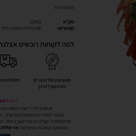
המלאי אזל
מק"ט
12062
קטגוריות
יום הולדת סימבה מלך 
למה לקוחות רוכשים אצלנו?
מגוון ענק של מוצרים
משלוח מהי
מהיבואן לצרכן
פעם
ראשונ
אנחנו בלוני ריינבו! אנחנו מו
מעבר למחירים המשתלמים שלנו , אנ
שלקוחותינו יקבלו רק את הטוב ביותר. י
בווטסאפ (בשעות הפעילות)
אז יאללה,