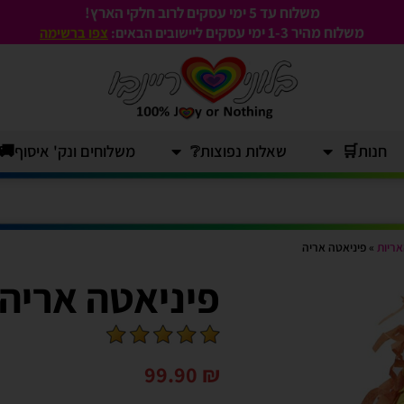
משלוח עד 5 ימי עסקים לרוב חלקי הארץ!
משלוח מהיר 1-3
ימי עסקים
ליישובים הבאים:
צפו ברשימה
חנות🛒
שאלות נפוצות❔
משלוחים ונק' איסוף🚚
אריות
»
פיניאטה אריה
פיניאטה אריה
99.90
₪