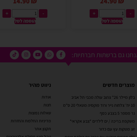
14.90
₪
24.90
₪
+
-
+
-
הוספה לסל
הוספה לסל
חנו גם ברשתות חברתיות:
מוצרים חדשים
ניווט מהיר
אודות
בלון מיילר 26" צהוב עולה מכבי תל אביב
מוריאל טיבי
חנות
10 יח' צלחות נייר ורוד פוקסיה מטאלי 20 ס"מ
 קסום בבוקר
שירות לקוחות מוצלח!
שאלות נפוצות
נר מספר 5 בצבע כסף
אתר קל לשימוש, מחירים טובים, אבל הדבר הכי מוצלח
מדיניות החלפות והחזרות
משקפת בריכה / ים לילדים *צבע אקראי*
בבוקר יומההולדת
זה שירות הלקוחות! עונים בשניה לוואטסאפ, בנעימות
תקנון אתר
זוג מטקות עץ עם כדור
טובים ושירות נוח
ובנכונות לעזור. יעילים בטירוף. ממליצה בחום
עי תשלום באתר.
נוהל פינוי פסולת אלקטרונית
וילון פרנזים יוניקורן עם כרזה יום הולדת שמח