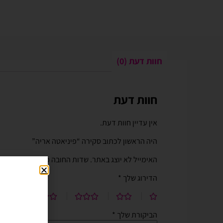
חוות דעת (0)
חוות דעת
Gali Shpitzer
בלוני ריינבאו הפכו ל
יומההולדת המשפחתי 
אין עדיין חוות דעת.
בלוני ריינבאו הפכו להיות חל
היה הראשון לכתוב סקירה “פיניאטה אריה”
יומההולדת המשפחתי שלנו. מו
טובים ושירות נוח מהיר יעיל ו
האימייל לא יוצג באתר.
שדות החובה מסומנים
*
לאמצעי תשלום באתר. האתר 
הדירוג שלך
*
וקל לשימוש. חסכוני בזמן ומ
בהליום בבוקר יומההולדת שיש
הביקורת שלך
*