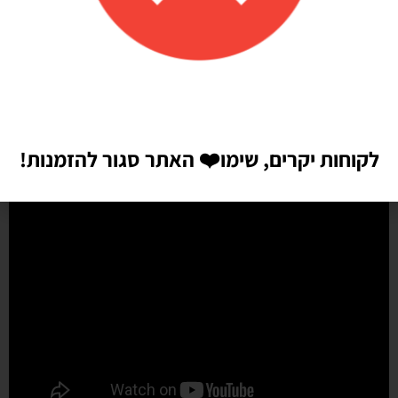
מהר מהמצופה!! הכל באיכות מדהימה, בצבעים יפים בדיוק כמו שחשבתי
שיהיו!! התמונות מדברות בעד עצמן!! ממליצה בחום♥️♥️♥️
לקוחות יקרים, שימו
❤️
האתר סגור להזמנות!