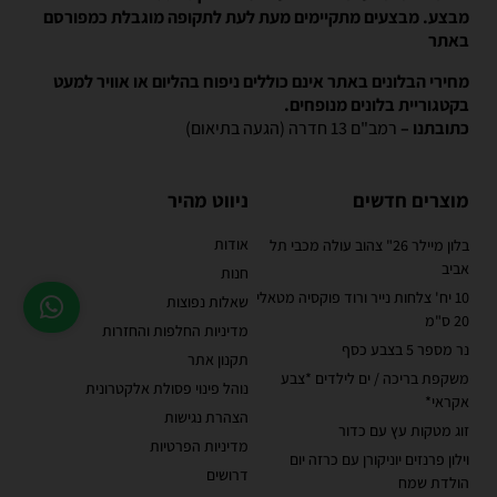
מבצע. מבצעים מתקיימים מעת לעת לתקופה מוגבלת כמפורסם
באתר
מחירי הבלונים באתר אינם כוללים ניפוח בהליום או אוויר למעט
בקטגוריית בלונים מנופחים.
כתובתנו –
רמב"ם 13 חדרה (הגעה בתיאום)
מוצרים חדשים
ניווט מהיר
אודות
בלון מיילר 26" צהוב עולה מכבי תל
אביב
חנות
10 יח' צלחות נייר ורוד פוקסיה מטאלי
שאלות נפוצות
20 ס"מ
מדיניות החלפות והחזרות
נר מספר 5 בצבע כסף
תקנון אתר
משקפת בריכה / ים לילדים *צבע
נוהל פינוי פסולת אלקטרונית
אקראי*
הצהרת נגישות
זוג מטקות עץ עם כדור
מדיניות הפרטיות
וילון פרנזים יוניקורן עם כרזה יום
דרושים
הולדת שמח