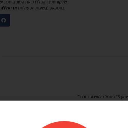
שלקוחותינו יקבלו רק את הטוב ביותר. י
בווטסאפ (בשעות הפעילות)
אז יאללה,
מוריאל טיבי
היות חלק קסום בבוקר
שירות לקוחות מוצלח!
שלנו
אתר קל לשימוש, מחירים טובים, אבל הדבר הכי
ק קסום בבוקר
מוצלח זה שירות הלקוחות! עונים בשניה לוואטסאפ,
צרים יפים, מבצעים
בנעימות ובנכונות לעזור. יעילים בטירוף. ממליצה בחום
אמין. אפשרות נוחה
שלהם יפה זמין מפורט
אפשר לנפח את הבלונים
 לזה הרבה יתרונות.