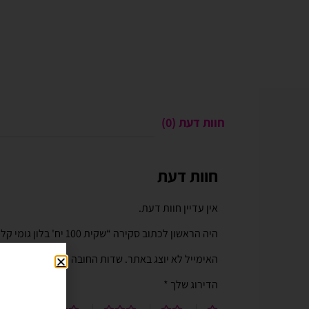
חוות דעת (0)
חוות דעת
Gali Shpitzer
בלוני ריינבאו הפכו ל
יומההולדת המשפחתי 
אין עדיין חוות דעת.
בלוני ריינבאו הפכו להיות חל
היה הראשון לכתוב סקירה “שקית 100 יח' בלון גומי קליסאן 5" פסטל בלאש עור ורוד”
יומההולדת המשפחתי שלנו. מו
טובים ושירות נוח מהיר יעיל ו
האימייל לא יוצג באתר.
שדות החובה מסומנים
*
לאמצעי תשלום באתר. האתר 
הדירוג שלך
*
וקל לשימוש. חסכוני בזמן ומ
בהליום בבוקר יומההולדת שיש