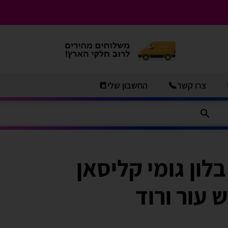
צרו קשר📞
החשבון שלי📒
10 יח' בלון גומי קליסאן