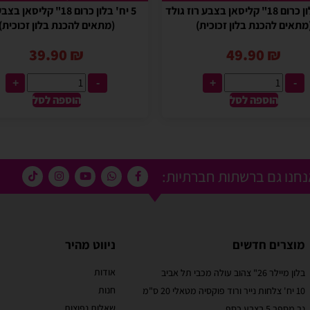
5 יח' בלון כרום 18" קליסאן בצבע רוז גולד
5 יח' בלון כרום 18" קליסאן
מתאים להכנת בלון זכוכית)
(מתאים להכנת בלון זכוכית)
39.90
₪
49.90
₪
+
-
+
-
הוספה לסל
הוספה לסל
חנו גם ברשתות חברתיות:
מוצרים חדשים
ניווט מהיר
אודות
בלון מיילר 26" צהוב עולה מכבי תל אביב
מוריאל טיבי
חנות
10 יח' צלחות נייר ורוד פוקסיה מטאלי 20 ס"מ
 קסום בבוקר
שירות לקוחות מוצלח!
שאלות נפוצות
נר מספר 5 בצבע כסף