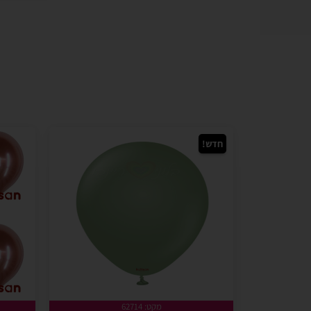
חדש!
מקט: 62714