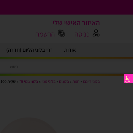
האיזור האישי שלי
כניסה
הרשמה
אודות
זרי בלוני הליום (חדרה)
בלוני ריינבו
»
חנות
»
בלונים
»
בלוני גומי
»
בלוני גומי 5"
»
שקית 100 יח’ בלון גומי קליסאן 5″ פסטל בלאש עור ורוד