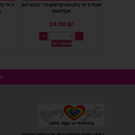
שקית 5 יח' בלון גומי קליסאן 18" בצבע ירוק
אקליפטוס
(
24.90
₪
+
-
הוספה לסל
אנ
Gali Shpitzer
בלוני ריינבאו הפכו להיות חלק
באתר ניתנת לעיתים הנחה על המחיר הקטלוגי.
יומההולדת המשפחתי שלנו